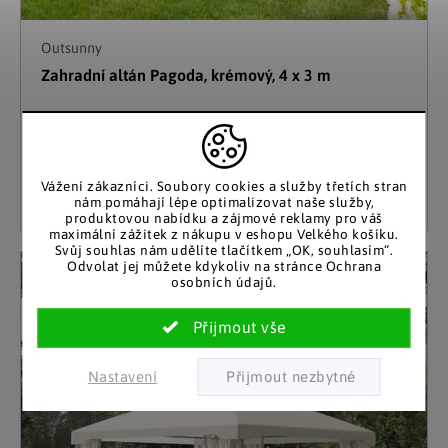
Outsunny
Zahradní altán Pagoda, krémový, 4 x 3 m
Skladem
5 819 Kč
(4 ks)
Detail
Vážení zákazníci. Soubory cookies a služby třetích stran
nám pomáhají lépe optimalizovat naše služby,
produktovou nabídku a zájmové reklamy pro váš
maximální zážitek z nákupu v eshopu Velkého košíku.
Svůj souhlas nám udělíte tlačítkem „OK, souhlasím“.
Odvolat jej můžete kdykoliv na stránce Ochrana
osobních údajů.
Nastavení