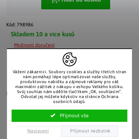
Kód:
798986
Skladem
10 a více kusů
Možnosti doručení
Vážení zákazníci. Soubory cookies a služby třetích stran
nám pomáhají lépe optimalizovat naše služby,
produktovou nabídku a zájmové reklamy pro váš
Záruka spokojenosti
Katalog v tištěné
maximální zážitek z nákupu v eshopu Velkého košíku.
Svůj souhlas nám udělíte tlačítkem „OK, souhlasím“.
podobě
Nakupujete bez obav, férové
Odvolat jej můžete kdykoliv na stránce Ochrana
jednání v každé situaci.
Stálým zákazníkům
osobních údajů.
posíláme papírový katalog
do schránky.
Nastavení