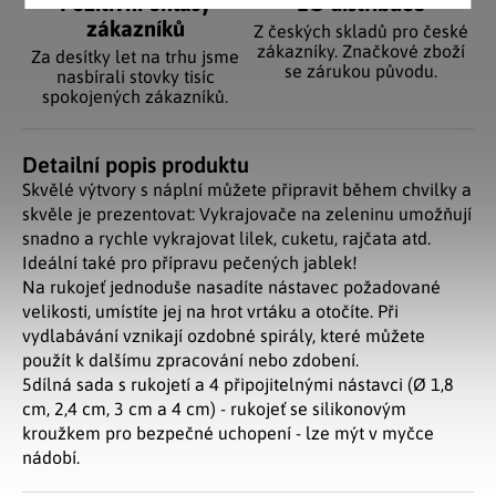
Pozitivní ohlasy
EU distribuce
zákazníků
Z českých skladů pro české
zákazníky. Značkové zboží
Za desítky let na trhu jsme
se zárukou původu.
nasbírali stovky tisíc
spokojených zákazníků.
Detailní popis produktu
Skvělé výtvory s náplní můžete připravit během chvilky a
skvěle je prezentovat: Vykrajovače na zeleninu umožňují
snadno a rychle vykrajovat lilek, cuketu, rajčata atd.
Ideální také pro přípravu pečených jablek!
Na rukojeť jednoduše nasadíte nástavec požadované
velikosti, umístíte jej na hrot vrtáku a otočíte. Při
vydlabávání vznikají ozdobné spirály, které můžete
použít k dalšímu zpracování nebo zdobení.
5dílná sada s rukojetí a 4 připojitelnými nástavci (Ø 1,8
cm, 2,4 cm, 3 cm a 4 cm) - rukojeť se silikonovým
kroužkem pro bezpečné uchopení - lze mýt v myčce
nádobí.