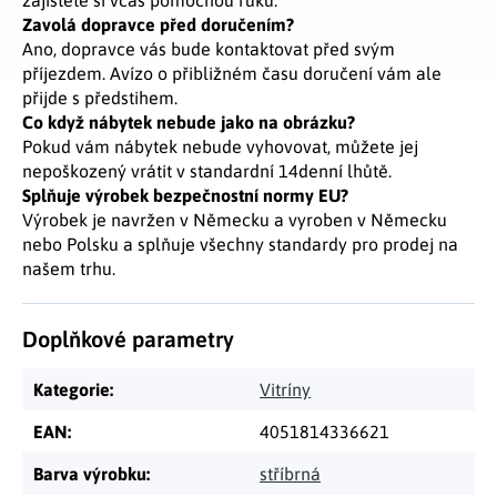
zajistěte si včas pomocnou ruku.
Zavolá dopravce před doručením?
Ano, dopravce vás bude kontaktovat před svým
příjezdem. Avízo o přibližném času doručení vám ale
přijde s předstihem.
Co když nábytek nebude jako na obrázku?
Pokud vám nábytek nebude vyhovovat, můžete jej
nepoškozený vrátit v standardní 14denní lhůtě.
Splňuje výrobek bezpečnostní normy EU?
Výrobek je navržen v Německu a vyroben v Německu
nebo Polsku a splňuje všechny standardy pro prodej na
našem trhu.
Doplňkové parametry
Kategorie
:
Vitríny
EAN
:
4051814336621
Barva výrobku
:
stříbrná