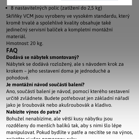
8 nastavitelných polic (zatížení do 2,5 kg)
Skříňky VCM jsou vyrobeny ve vysokém standardu, který
kromě trvalé a spolehlivé kvality obsahuje také
jedinečný servisní balíček a kompletní montážní
materiál.
Hmotnost: 20 kg.
FAQ
Dodává se nábytek smontovaný?
Nábytek se dodává rozložený, ale s návodem krok za
krokem – jeho sestavení doma je jednoduché a
pohodové.
Je montážní návod součástí balení?
Ano, součástí balení je návod, pomocí kterého sestavení
určitě zvládnete. Budete potřebovat jen základní nářadí
jako je šroubovák nebo akušroubovák a kladivo.
Nabízíte výnos do patra?
Bohužel nenabízíme, ale větší kusy nábytku jsou
rozděleny do menších balíků tak, aby s nimi šlo lépe
manipulovat. Pokud bydlíte v patře a necítíte se na výnos,