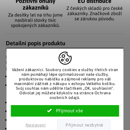
Pozitivní ohlasy
EU distribuce
zákazníků
Z českých skladů pro české
zákazníky. Značkové zboží
Za desítky let na trhu jsme
se zárukou původu.
nasbírali stovky tisíc
spokojených zákazníků.
Detailní popis produktu
Skleněná vitrína Vitrosa maxi s 8 variabilními skleněnými
policemi. Dvířka, boční stěny i police jsou vyrobeny z
bezpečnostního ESG skla. K dispozici s LED osvětlením.
Přednosti:
Vážení zákazníci. Soubory cookies a služby třetích stran
nám pomáhají lépe optimalizovat naše služby,
dřevěný rám
produktovou nabídku a zájmové reklamy pro váš
maximální zážitek z nákupu v eshopu Velkého košíku.
dveře, boční panely, regály vyrobené z tvrzeného
Svůj souhlas nám udělíte tlačítkem „OK, souhlasím“.
Odvolat jej můžete kdykoliv na stránce Ochrana
bezpečnostního skla
osobních údajů.
rychlé a bezpečné upevnění na stěnu
povrch korpusu se strukturou dřeva
stabilní zadní stěna
Nastavení
rychlá a bezpečná montáž na stěnu