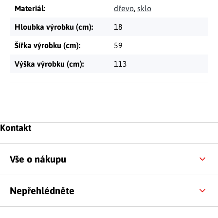
Materiál
:
dřevo
,
sklo
Hloubka výrobku (cm)
:
18
Šířka výrobku (cm)
:
59
Výška výrobku (cm)
:
113
Zápatí
Kontakt
Vše o nákupu
Nepřehlédněte