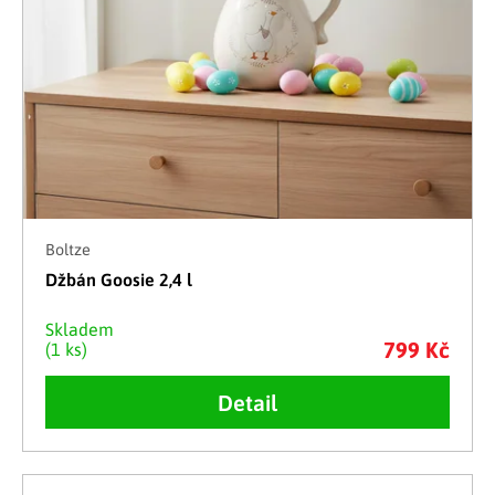
Boltze
Džbán Goosie 2,4 l
Skladem
799 Kč
(1 ks)
Detail