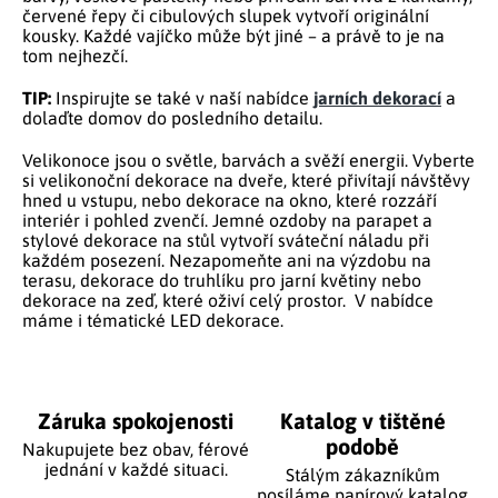
červené řepy či cibulových slupek vytvoří originální
kousky. Každé vajíčko může být jiné – a právě to je na
tom nejhezčí.
TIP:
Inspirujte se také v naší nabídce
jarních dekorací
a
dolaďte domov do posledního detailu.
Velikonoce jsou o světle, barvách a svěží energii. Vyberte
si
velikonoční dekorace na dveře
, které přivítají návštěvy
hned u vstupu, nebo
dekorace na okno
, které rozzáří
interiér i pohled zvenčí. Jemné
ozdoby na parapet
a
stylové
dekorace na stůl
vytvoří sváteční náladu při
každém posezení. Nezapomeňte ani na
výzdobu na
terasu
,
dekorace do truhlíku
pro jarní květiny nebo
dekorace na zeď
, které oživí celý prostor. V nabídce
máme i tématické
LED dekorace
.
Záruka spokojenosti
Katalog v tištěné
podobě
Nakupujete bez obav, férové
jednání v každé situaci.
Stálým zákazníkům
posíláme papírový katalog