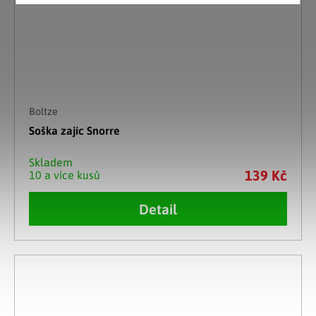
Boltze
Soška zajíc Snorre
Skladem
139 Kč
10 a více kusů
Detail