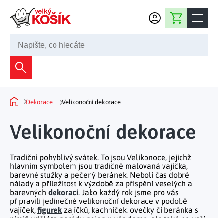
Přejít na obsah
Nákupní košík
245 008 200
Dekorace
Bytové dekorace
Domácnost
Dekorace
Velikonoční dekorace
Domů
Zahradní dekorace
Bytový textil
Kuchyně
Velikonoční dekorace
Květiny a věnce
Domácí elektro
Kuchyňské pomůcky
Nábytek
Světelné dekorace
Tradiční pohyblivý svátek. To jsou Velikonoce, jejichž
Předsíň a chodba
Prostírání a stolování
hlavním symbolem jsou tradičně malovaná vajíčka,
Koupelnový nábytek
Zahrada
Fontány a kašny
barevné stužky a pečený beránek. Neboli čas dobré
Koupelna a záchod
Příprava nápojů
nálady a příležitost k výzdobě za přispění veselých a
Nábytek do předsíně
barevných
dekorací
. Jako každý rok jsme pro vás
Velikonoční dekorace
Zahradní doplňky
Volný čas
Ložnice a šatna
připravili jedinečné velikonoční dekorace v podobě
Grilování a smažení
Nábytek do ložnice
vajíček,
figurek
zajíčků, kachniček, ovečky či beránka s
Dekorace na hrob
Zahradní nábytek
Úklidové prostředky
Auto příslušenství