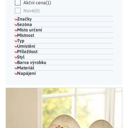
Akční cena
1
Nové
0
Značky
Sezóna
Místo určení
Místnost
Typ
Umístění
Příležitost
Styl
Barva výrobku
Materiál
Napájení
Výpis produktů