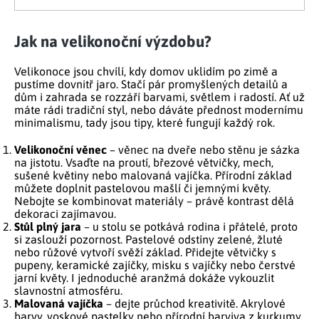
Ovládací prvky výpisu
Jak na velikonoční výzdobu?
Velikonoce jsou chvílí, kdy domov uklidím po zimě a
pustíme dovnitř jaro. Stačí pár promyšlených detailů a
dům i zahrada se rozzáří barvami, světlem i radostí. Ať už
máte rádi tradiční styl, nebo dáváte přednost modernímu
minimalismu, tady jsou tipy, které fungují každý rok.
Velikonoční věnec
– věnec na dveře nebo stěnu je sázka
na jistotu. Vsaďte na proutí, březové větvičky, mech,
sušené květiny nebo malovaná vajíčka. Přírodní základ
můžete doplnit pastelovou mašlí či jemnými květy.
Nebojte se kombinovat materiály – právě kontrast dělá
dekoraci zajímavou.
Stůl plný jara
– u stolu se potkává rodina i přátelé, proto
si zaslouží pozornost. Pastelové odstíny zelené, žluté
nebo růžové vytvoří svěží základ. Přidejte větvičky s
pupeny, keramické zajíčky, misku s vajíčky nebo čerstvé
jarní květy. I jednoduché aranžmá dokáže vykouzlit
slavnostní atmosféru.
Malovaná vajíčka
– dejte průchod kreativitě. Akrylové
barvy, voskové pastelky nebo přírodní barviva z kurkumy,