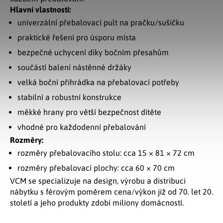
Hlavní vlastnosti:
univerzální přebalovací pult na pračku/sušičku
praktické řešení pro úsporu místa
bezpečné uchycení díky bočním přesahům
součástí balení nástěnné držáky
velká boční přihrádka na přebalovací potřeby
stabilní a robustní konstrukce
měkké hrany pro větší bezpečnost dítěte
vhodné pro každodenní přebalování
Rozměry:
rozměry přebalovacího stolu: cca 15 × 81 × 72 cm
rozměry přebalovací plochy: cca 60 × 70 cm
VCM se specializuje na design, výrobu a distribuci
nábytku s férovým poměrem cena/výkon již od 70. let 20.
století a jeho produkty zdobí miliony domácností.