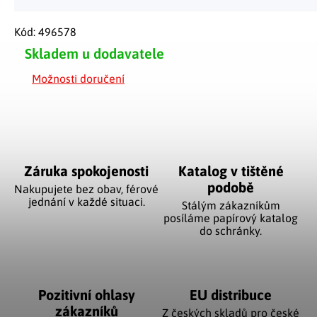
Kód:
496578
Skladem u dodavatele
Možnosti doručení
Záruka spokojenosti
Katalog v tištěné
podobě
Nakupujete bez obav, férové
jednání v každé situaci.
Stálým zákazníkům
posíláme papírový katalog
do schránky.
Pozitivní ohlasy
EU distribuce
zákazníků
Z českých skladů pro české