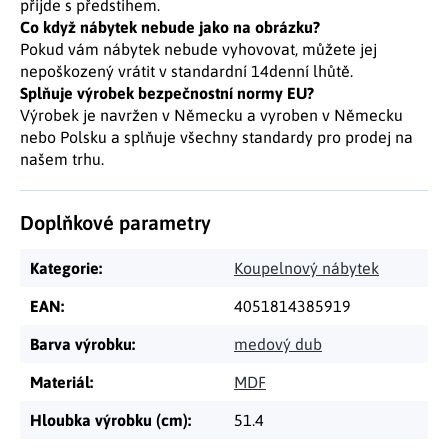
přijde s předstihem.
Co když nábytek nebude jako na obrázku?
Pokud vám nábytek nebude vyhovovat, můžete jej
nepoškozený vrátit v standardní 14denní lhůtě.
Splňuje výrobek bezpečnostní normy EU?
Výrobek je navržen v Německu a vyroben v Německu
nebo Polsku a splňuje všechny standardy pro prodej na
našem trhu.
Doplňkové parametry
Kategorie
:
Koupelnový nábytek
EAN
:
4051814385919
Barva výrobku
:
medový dub
Materiál
:
MDF
Hloubka výrobku (cm)
:
51.4