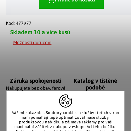
Kód:
477977
Skladem
10 a více kusů
Možnosti doručení
Záruka spokojenosti
Katalog v tištěné
podobě
Nakupujete bez obav, férové
jednání v každé situaci.
Stálým zákazníkům
posíláme papírový katalog
do schránky.
Vážení zákazníci. Soubory cookies a služby třetích stran
nám pomáhají lépe optimalizovat naše služby,
produktovou nabídku a zájmové reklamy pro váš
maximální zážitek z nákupu v eshopu Velkého košíku.