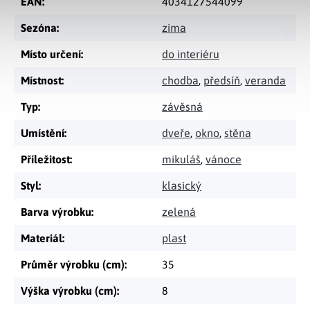
EAN
:
4034127544099
Sezóna
:
zima
Místo určení
:
do interiéru
Místnost
:
chodba
,
předsíň
,
veranda
Typ
:
závěsná
Umístění
:
dveře
,
okno
,
stěna
Příležitost
:
mikuláš
,
vánoce
Styl
:
klasický
Barva výrobku
:
zelená
Materiál
:
plast
Průměr výrobku (cm)
:
35
Výška výrobku (cm)
:
8