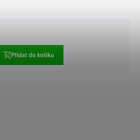
Adventní kalendáře
Adventní svícny
|
|
Adventní věnce
Vánoční osvětlení
|
|
Vánoční ozdoby
Vánoční vesnička
|
Přidat do košíku