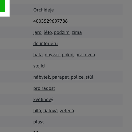
Orchideje
4003529697788
jaro
,
léto
,
podzim
,
zima
do interiéru
hala
,
obývák
,
pokoj
,
pracovna
stojící
nábytek
,
parapet
,
police
,
stůl
pro radost
květinový
bílá
,
fialová
,
zelená
plast