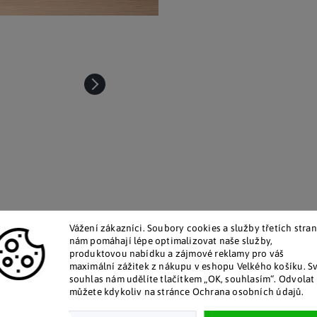
talog v tištěné podobě
Pozitivní ohlasy zákaz
Vážení zákazníci. Soubory cookies a služby třetích stran
 zákazníkům posíláme papírový
Za desítky let na trhu jsme na
nám pomáhají lépe optimalizovat naše služby,
katalog do schránky.
stovky tisíc spokojených záka
produktovou nabídku a zájmové reklamy pro váš
maximální zážitek z nákupu v eshopu Velkého košíku. S
souhlas nám udělíte tlačítkem „OK, souhlasím“. Odvolat 
Doplňkové par
můžete kdykoliv na stránce Ochrana osobních údajů.
nese do interiéru jemnost a