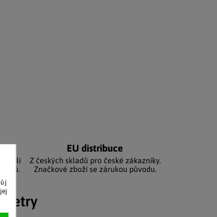
níků
EU distribuce
sbírali
Z českých skladů pro české zákazníky.
zníků.
Značkové zboží se zárukou původu.
vůj
jej
ametry