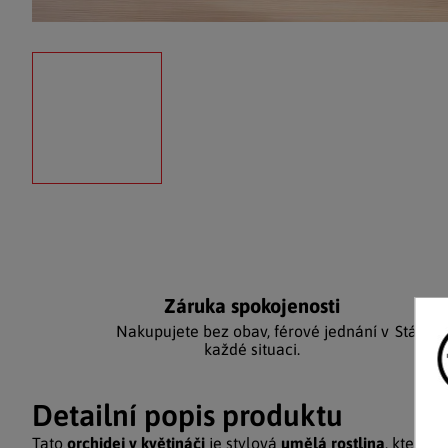
Záruka spokojenosti
Ka
Nakupujete bez obav, férové jednání v
Stálým
každé situaci.
Detailní popis produktu
Tato
orchidej v květináči
je stylová
umělá rostlina
, která v