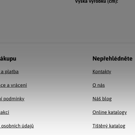
Výška výrobku (cm)
:
nákupu
Nepřehlédněte
 a platba
Kontakty
ce a vrácení
O nás
í podmínky
Náš blog
 akcí
Online katalogy
 osobních údajů
Tištěný katalog