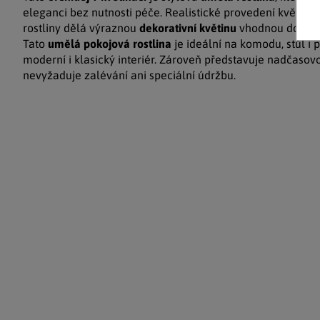
eleganci bez nutnosti péče. Realistické provedení květů a l
rostliny dělá výraznou
dekorativní květinu
vhodnou do kaž
Tato
umělá pokojová rostlina
je ideální na komodu, stůl i 
moderní i klasický interiér. Zároveň představuje nadčaso
nevyžaduje zalévání ani speciální údržbu.