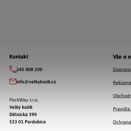
Zápatí
Vše o 
Kontakt
245 008 200
Doprava
info
@
velkykosik.cz
Reklama
Obchodn
PackWay s.r.o.
Velký košík
Pravidla
Dělnická 390
533 01 Pardubice
Ochrana