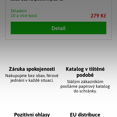
Skladem
279 Kč
10 a více kusů
Detail
Ovládací prvky výpisu
Záruka spokojenosti
Katalog v tištěné
podobě
Nakupujete bez obav, férové
jednání v každé situaci.
Stálým zákazníkům
posíláme papírový katalog
do schránky.
Pozitivní ohlasy
EU distribuce