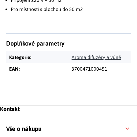
Připojení 220 V – 50 Hz
Pro místnosti s plochou do 50 m2
Doplňkové parametry
Kategorie
:
Aroma difuzéry a vůně
EAN
:
3700471000451
Zápatí
Kontakt
Vše o nákupu