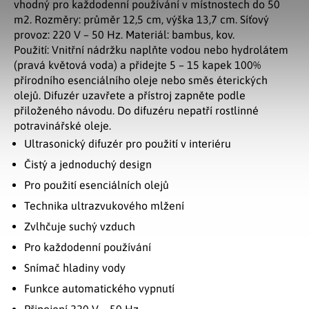
vhodný pro každodenní používání v místnostech do 50
m2. Rozměry: průměr 12,5 cm, výška 13,7 cm. Síťový
provoz: 220 V – 50 Hz. Materiál: bambus, kov.
Použití: Vnitřní nádržku naplňte vodou nebo hydrolátem
(pravá květová voda) a přidejte 5 – 15 kapek 100%
přírodního esenciálního oleje nebo směs éterických
olejů. Difuzér uzavřete a přístroj zapněte podle
přiloženého návodu. Do difuzéru nepatří rostlinné
potravinářské oleje.
Ultrasonický difuzér pro použití v interiéru
Čistý a jednoduchý design
Pro použití esenciálních olejů
Technika ultrazvukového mlžení
Zvlhčuje suchý vzduch
Pro každodenní používání
Snímač hladiny vody
Funkce automatického vypnutí