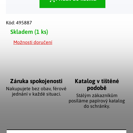
Kód:
495887
Skladem
(1 ks)
Možnosti doručení
Záruka spokojenosti
Katalog v tištěné
podobě
Nakupujete bez obav, férové
jednání v každé situaci.
Stálým zákazníkům
posíláme papírový katalog
do schránky.
Pozitivní ohlasy
EU distribuce