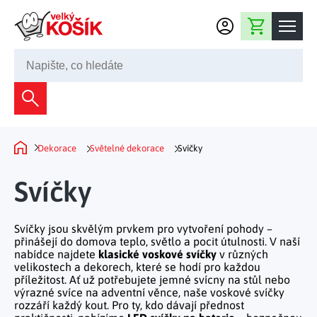
Přejít na obsah
Nákupní košík
245 008 200
Dekorace
Bytové dekorace
Domácnost
Dekorace
Světelné dekorace
Svíčky
Domů
Zahradní dekorace
Bytový textil
Kuchyně
Svíčky
Květiny a věnce
Domácí elektro
Kuchyňské pomůcky
Nábytek
Světelné dekorace
Svíčky jsou skvělým prvkem pro vytvoření pohody –
Předsíň a chodba
Prostírání a stolování
přinášejí do domova teplo, světlo a pocit útulnosti. V naší
Koupelnový nábytek
Zahrada
Fontány a kašny
nabídce najdete
klasické voskové svíčky
v různých
Koupelna a záchod
Příprava nápojů
velikostech a dekorech, které se hodí pro každou
Nábytek do předsíně
příležitost. Ať už potřebujete jemné svícny na stůl nebo
Velikonoční dekorace
Zahradní doplňky
Volný čas
Ložnice a šatna
výrazné svíce na adventní věnce, naše voskové svíčky
Grilování a smažení
Nábytek do ložnice
rozzáří každý kout. Pro ty, kdo dávají přednost
Dekorace na hrob
Zahradní nábytek
Úklidové prostředky
Auto příslušenství