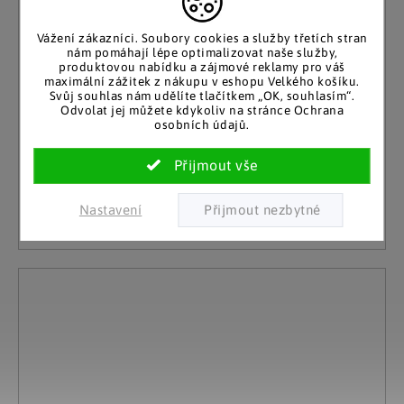
Vážení zákazníci. Soubory cookies a služby třetích stran
nám pomáhají lépe optimalizovat naše služby,
produktovou nabídku a zájmové reklamy pro váš
maximální zážitek z nákupu v eshopu Velkého košíku.
Weltbild
Svůj souhlas nám udělíte tlačítkem „OK, souhlasím“.
LED Svíčka Stricia, zlatá, 4 ks
Odvolat jej můžete kdykoliv na stránce Ochrana
osobních údajů.
Skladem
199 Kč
10 a více kusů
Detail
Nastavení