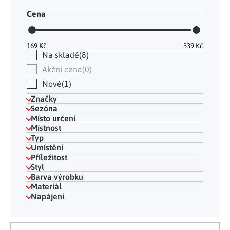
Cena
169
Kč
339
Kč
Na skladě
8
Akční cena
0
Nové
1
Značky
Sezóna
Místo určení
Místnost
Typ
Umístění
Příležitost
Styl
Barva výrobku
Materiál
Napájení
Výpis produktů