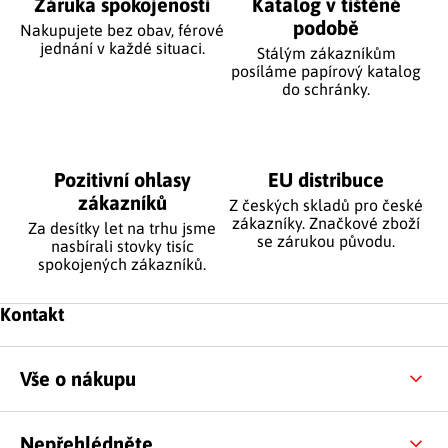
Záruka spokojenosti
Katalog v tištěné
podobě
Nakupujete bez obav, férové
jednání v každé situaci.
Stálým zákazníkům
posíláme papírový katalog
do schránky.
Pozitivní ohlasy
EU distribuce
zákazníků
Z českých skladů pro české
zákazníky. Značkové zboží
Za desítky let na trhu jsme
se zárukou původu.
nasbírali stovky tisíc
spokojených zákazníků.
Zápatí
Kontakt
Vše o nákupu
Nepřehlédněte