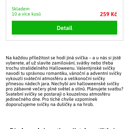
Skladem
259 Kč
10 a více kusů
Detail
Ovládací prvky výpisu
Na každou příležitost se hodí jiná svíčka – a u nás si jistě
vyberete, ať už slavíte zamilování, svátky nebo třeba
trochu strašidelného Halloweenu.
Valentýnské svíčky
navodí tu správnou romantiku,
vánoční a adventní svíčky
vykouzlí sváteční atmosféru a
velikonoční svíčky
přinesou nádech jara. Nechybí ani
halloweenské svíčky
pro zábavné večery plné světel a stínů. Plánujete svatbu?
Svatební svíčky
se postarají o kouzelnou atmosféru
jedinečného dne. Pro tiché chvíle vzpomínek
doporučujeme
svíčky na dušičky a na hrob
.