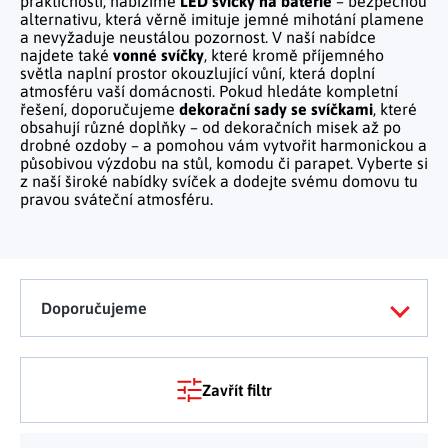
praktičnosti, nabízíme
LED svíčky na baterie
– bezpečnou
Tělo a zdraví
Uchovávání potravin
Kancelářský nábytek
alternativu, která věrně imituje jemné mihotání plamene
Figurky a sošky
Práce na zahradě
Organizace domácnosti
Cestování
a nevyžaduje neustálou pozornost. V naší nabídce
Mytí nádobí a úklid
Kosmetika
Inspirace
najdete také
vonné svíčky
, které kromě příjemného
Kuchyňský nábytek
Vánoční dekorace
Plašiče škůdců
světla naplní prostor okouzlující vůní, která doplní
Kancelář a komunikace
Outdoor
Kuchyňské police
Fitness a sport
atmosféru vaší domácnosti. Pokud hledáte kompletní
Dětský nábytek
Tipy na dárky
Dílna a nářadí
řešení, doporučujeme
dekorační sady se svíčkami
, které
Chovatelské potřeby
Pečení a vaření
Masáže a relax
obsahují různé doplňky – od dekoračních misek až po
Doplňky
Kempování
Venkovní osvětlení
drobné ozdoby – a pomohou vám vytvořit harmonickou a
Kreativní tvoření
působivou výzdobu na stůl, komodu či parapet. Vyberte si
Osobní hygiena
Nábytek do obýváku
Užijte si léto naplno
z naší široké nabídky svíček a dodejte svému domovu tu
Venkovní grilování
Hračky a hry
pravou sváteční atmosféru.
Zdravotní pomůcky
Citrusové léto
Lapače hmyzu
Móda
Vše pro zahradní párty
Solární vychytávky na zahradu
Doporučujeme
Jarní květinové kolekce
Výprodej
Zavřít filtr
Dárkové poukazy