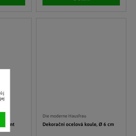
vůj
jej
Die moderne Hausfrau
 Orient
Dekorační ocelová koule, Ø 6 cm