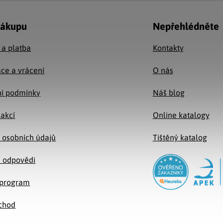
nákupu
Nepřehlédněte
 a platba
Kontakty
ce a vrácení
O nás
í podmínky
Náš blog
 akcí
Online katalogy
 osobních údajů
Tištěný katalog
a odpovědi
e program
chod