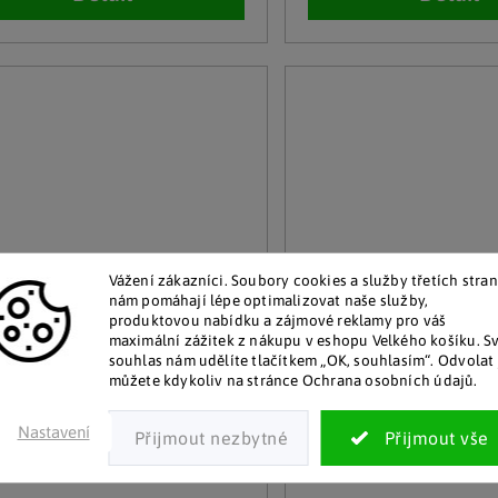
Vážení zákazníci. Soubory cookies a služby třetích stran
nám pomáhají lépe optimalizovat naše služby,
produktovou nabídku a zájmové reklamy pro váš
maximální zážitek z nákupu v eshopu Velkého košíku. S
souhlas nám udělíte tlačítkem „OK, souhlasím“. Odvolat 
můžete kdykoliv na stránce Ochrana osobních údajů.
moderne Hausfrau
Haushalt International
Nastavení
rační ocelová koule, Ø 8 cm
Solární dekorační koule