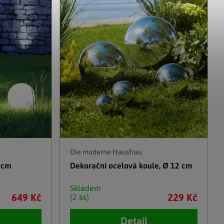
Adventní kalendáře
Adventní svícny
|
|
Adventní věnce
Vánoční osvětlení
|
|
Vánoční ozdoby
Vánoční vesnička
|
Die moderne Hausfrau
0 cm
Dekorační ocelová koule, Ø 12 cm
Skladem
649 Kč
229 Kč
(2 ks)
Detail