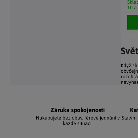
Skl
10 a
Ovláda
Svět
Když sl
obyčejn
rozehrá
nevyhas
Záruka spokojenosti
Ka
Nakupujete bez obav, férové jednání v
Stálým
každé situaci.