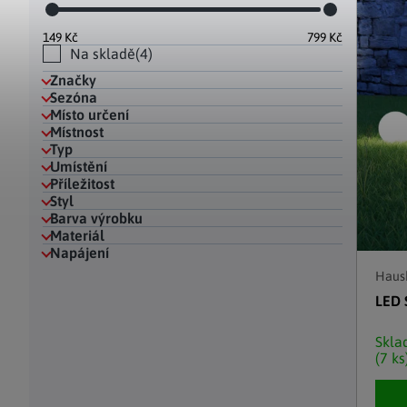
Hodinky a bižuterie
Dekorace na hrob
Kuchyňské police
Doplňky
Drobné organizéry
Ohniště
Úložné boxy
|
149
Kč
799
Kč
Na skladě
4
Značky
Sezóna
Místo určení
Místnost
Typ
Umístění
Příležitost
Styl
Barva výrobku
Materiál
Napájení
Haush
LED 
Skl
(7 ks