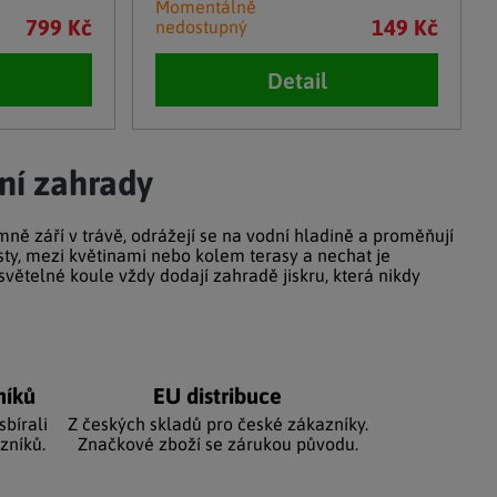
Momentálně
799 Kč
149 Kč
nedostupný
Detail
ní zahrady
mně září v trávě, odrážejí se na vodní hladině a proměňují
sty, mezi květinami nebo kolem terasy a nechat je
 světelné koule vždy dodají zahradě jiskru, která nikdy
níků
EU distribuce
sbírali
Z českých skladů pro české zákazníky.
zníků.
Značkové zboží se zárukou původu.