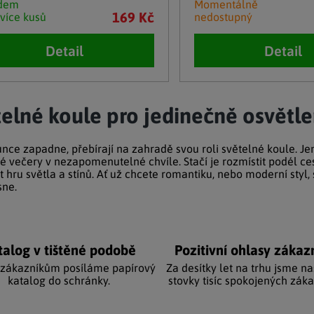
adem
Momentálně
169 Kč
 více kusů
nedostupný
Detail
Detail
cí prvky výpisu
elné koule pro jedinečně osvětle
unce zapadne, přebírají na zahradě svou roli světelné koule. Je
é večery v nezapomenutelné chvíle. Stačí je rozmístit podél ce
t hru světla a stínů. Ať už chcete romantiku, nebo moderní styl,
ne.
talog v tištěné podobě
Pozitivní ohlasy zákaz
 zákazníkům posíláme papírový
Za desítky let na trhu jsme na
katalog do schránky.
stovky tisíc spokojených záka