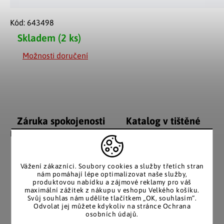
Kód:
643498
Skladem
(2 ks)
Možnosti doručení
Záruka spokojenosti
Katalog v tištěné
podobě
Nakupujete bez obav, férové
jednání v každé situaci.
Stálým zákazníkům
posíláme papírový katalog
do schránky.
Vážení zákazníci. Soubory cookies a služby třetích stran
nám pomáhají lépe optimalizovat naše služby,
produktovou nabídku a zájmové reklamy pro váš
maximální zážitek z nákupu v eshopu Velkého košíku.
Svůj souhlas nám udělíte tlačítkem „OK, souhlasím“.
Odvolat jej můžete kdykoliv na stránce Ochrana
Pozitivní ohlasy
EU distribuce
osobních údajů.
zákazníků
Z českých skladů pro české