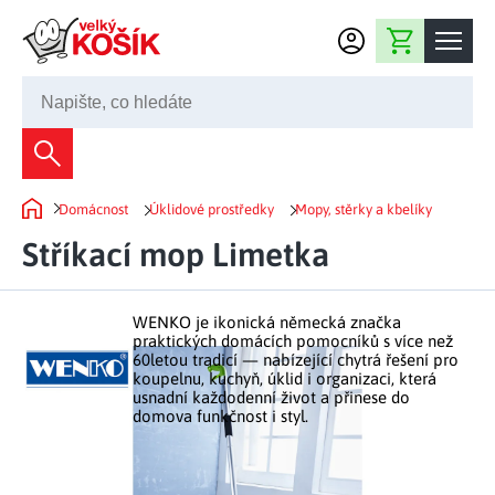
Přejít na obsah
Nákupní košík
245 008 200
Dekorace
Domácnost
Úklidové prostředky
Mopy, stěrky a kbelíky
Bytové dekorace
Domů
Domácnost
Stříkací mop Limetka
Zahradní dekorace
Bytový textil
Kuchyně
Květiny a věnce
Domácí elektro
WENKO je ikonická německá značka
Kuchyňské pomůcky
Nábytek
praktických domácích pomocníků s více než
Světelné dekorace
60letou tradicí — nabízející chytrá řešení pro
Předsíň a chodba
Prostírání a stolování
koupelnu, kuchyň, úklid i organizaci, která
Koupelnový nábytek
Zahrada
Fontány a kašny
usnadní každodenní život a přinese do
Koupelna a záchod
Příprava nápojů
domova funkčnost i styl.
Nábytek do předsíně
Velikonoční dekorace
Zahradní doplňky
Volný čas
Ložnice a šatna
Grilování a smažení
Nábytek do ložnice
Dekorace na hrob
Zahradní nábytek
Úklidové prostředky
Auto příslušenství