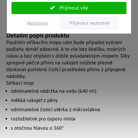
zákazníky. Značkové zboží
Za desítky let na trhu jsme
se zárukou původu.
nasbírali stovky tisíc
spokojených zákazníků.
Nastavení
Detailní popis produktu
Použitím stříkacího mopu vám bude připadat vytírání
podlahy téměř zábavné. A to vše bez kbelíku, mokrých
rukou a bez ohýbání s dobře ovladatelným mopem. Díky
sprejové páčce přímo na rukojeti můžete přesně
dávkovat potřebný čisticí prostředek přímo z připojené
nádobky.
Stříkací mop:
odnímatelná nádržka na vodu (640 ml)
měkká rukojeť z pěny
odnímatelná čisticí utěrka z mikrovlákna
rozložitelné pro úsporu místa
s otočnou hlavou o 360°