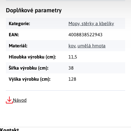
Doplňkové parametry
Kategorie
:
Mopy, stěrky a kbelíky
EAN
:
4008838522943
Materiál
:
kov
,
umělá hmota
Hloubka výrobku (cm)
:
11,5
Šířka výrobku (cm)
:
38
Výška výrobku (cm)
:
128
Návod
Zápatí
Kontakt