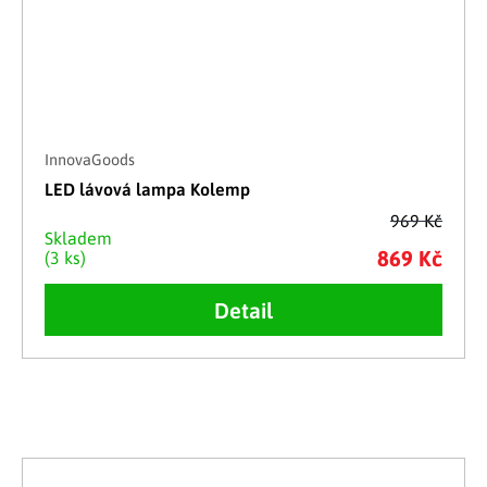
InnovaGoods
LED lávová lampa Kolemp
969 Kč
Skladem
869 Kč
(3 ks)
Detail