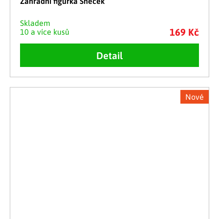
Zahradní figurka Šneček
Skladem
169 Kč
10 a více kusů
Detail
Nové