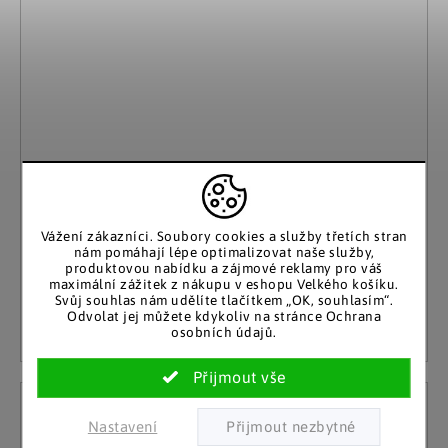
WENKO
LED Solární zahradní soška Žába
Vážení zákazníci. Soubory cookies a služby třetích stran
Skladem
nám pomáhají lépe optimalizovat naše služby,
529 Kč
produktovou nabídku a zájmové reklamy pro váš
(9 ks)
maximální zážitek z nákupu v eshopu Velkého košíku.
Svůj souhlas nám udělíte tlačítkem „OK, souhlasím“.
Detail
Odvolat jej můžete kdykoliv na stránce Ochrana
osobních údajů.
Nastavení