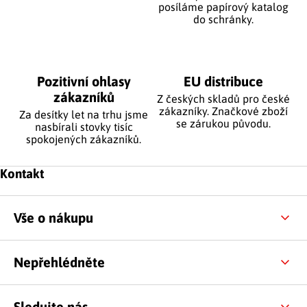
posíláme papírový katalog
do schránky.
Pozitivní ohlasy
EU distribuce
zákazníků
Z českých skladů pro české
zákazníky. Značkové zboží
Za desítky let na trhu jsme
se zárukou původu.
nasbírali stovky tisíc
spokojených zákazníků.
Zápatí
Kontakt
Vše o nákupu
Nepřehlédněte
Sledujte nás