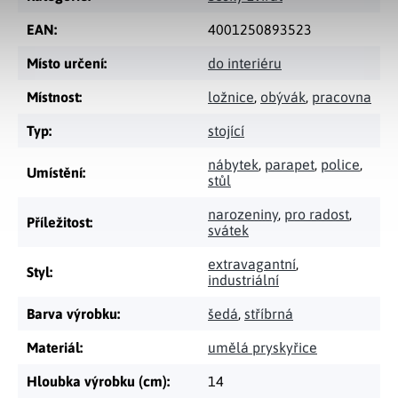
EAN
:
4001250893523
Místo určení
:
do interiéru
Místnost
:
ložnice
,
obývák
,
pracovna
Typ
:
stojící
nábytek
,
parapet
,
police
,
Umístění
:
stůl
narozeniny
,
pro radost
,
Příležitost
:
svátek
extravagantní
,
Styl
:
industriální
Barva výrobku
:
šedá
,
stříbrná
Materiál
:
umělá pryskyřice
Hloubka výrobku (cm)
:
14