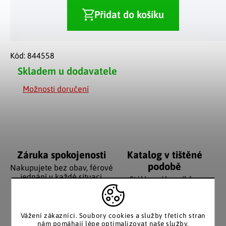
Přidat do košíku
Kód:
844558
Skladem u dodavatele
Možnosti doručení
Záruka spokojenosti
Katalog v tištěné
podobě
Nakupujete bez obav, férové
jednání v každé situaci.
Stálým zákazníkům
posíláme papírový katalog
do schránky.
Vážení zákazníci. Soubory cookies a služby třetích stran
nám pomáhají lépe optimalizovat naše služby,