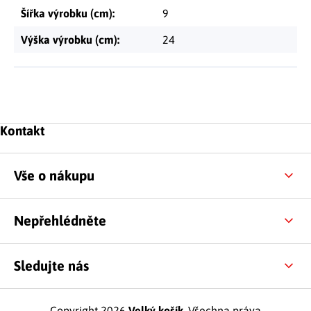
Šířka výrobku (cm)
:
9
Výška výrobku (cm)
:
24
Zápatí
Kontakt
Vše o nákupu
Nepřehlédněte
Sledujte nás
Copyright 2026
Velký košík
. Všechna práva