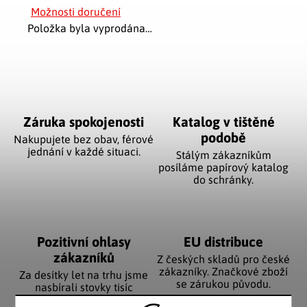
Možnosti doručení
Položka byla vyprodána…
Záruka spokojenosti
Katalog v tištěné
podobě
Nakupujete bez obav, férové
jednání v každé situaci.
Stálým zákazníkům
posíláme papírový katalog
do schránky.
Pozitivní ohlasy
EU distribuce
zákazníků
Z českých skladů pro české
zákazníky. Značkové zboží
Za desítky let na trhu jsme
se zárukou původu.
nasbírali stovky tisíc
spokojených zákazníků.