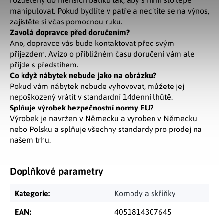
rozděleny do menších balíků tak, aby s nimi šlo lépe
manipulovat. Pokud bydlíte v patře a necítíte se na výnos,
zajistěte si včas pomocnou ruku.
Zavolá dopravce před doručením?
Ano, dopravce vás bude kontaktovat před svým
příjezdem. Avízo o přibližném času doručení vám ale
přijde s předstihem.
Co když nábytek nebude jako na obrázku?
Pokud vám nábytek nebude vyhovovat, můžete jej
nepoškozený vrátit v standardní 14denní lhůtě.
Splňuje výrobek bezpečnostní normy EU?
Výrobek je navržen v Německu a vyroben v Německu
nebo Polsku a splňuje všechny standardy pro prodej na
našem trhu.
Doplňkové parametry
Kategorie
:
Komody a skříňky
EAN
:
4051814307645