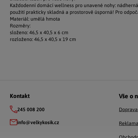
Každodenní domácí wellness pro unavené nohy: nádherná 
použití prakticky skladná a prostorově úsporná! Pro odpoč
Materiál: umělá hmota
Rozměry:
složeno: 46,5 x 40,5 x 6 cm
rozloženo: 46,5 x 40,5 x 19 cm
Zápatí
Vše o 
Kontakt
245 008 200
Doprava
info
@
velkykosik.cz
Reklama
Obchodn