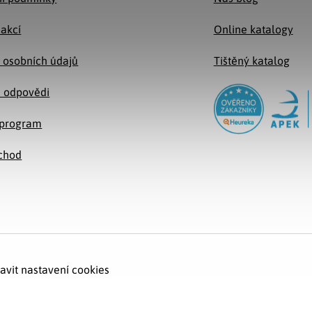
 akcí
Online katalogy
 osobních údajů
Tištěný katalog
a odpovědi
e program
chod
avit nastavení cookies