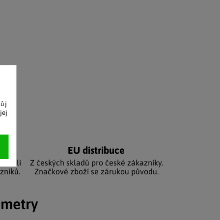
vůj
jej
níků
EU distribuce
sbírali
Z českých skladů pro české zákazníky.
zníků.
Značkové zboží se zárukou původu.
ametry