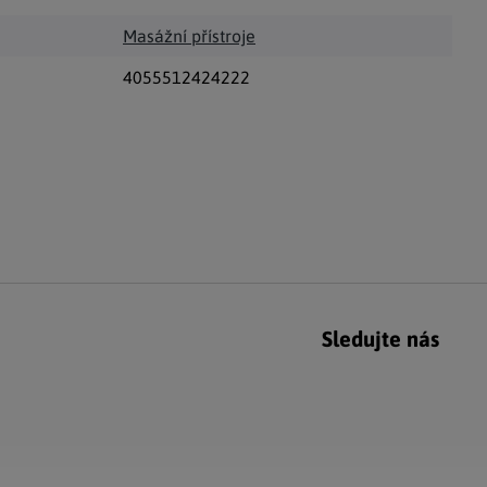
Masážní přístroje
4055512424222
Sledujte nás