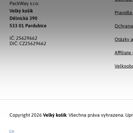
PackWay s.r.o.
Velký košík
Pravidla
Dělnická 390
533 01 Pardubice
Ochrana
IČ: 25629662
Otázky 
DIČ: CZ25629662
Affiliat
Velkoob
Copyright 2026
Velký košík
. Všechna práva vyhrazena.
Upr