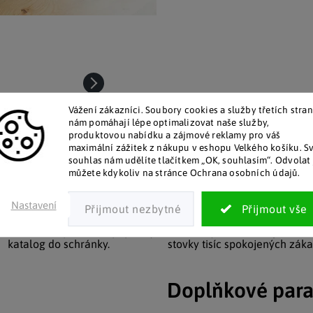
Vážení zákazníci. Soubory cookies a služby třetích stran
nám pomáhají lépe optimalizovat naše služby,
produktovou nabídku a zájmové reklamy pro váš
maximální zážitek z nákupu v eshopu Velkého košíku. S
souhlas nám udělíte tlačítkem „OK, souhlasím“. Odvolat 
můžete kdykoliv na stránce Ochrana osobních údajů.
Nastavení
talog v tištěné podobě
Pozitivní ohlasy zákaz
 zákazníkům posíláme papírový
Za desítky let na trhu jsme na
katalog do schránky.
stovky tisíc spokojených záka
Doplňkové par