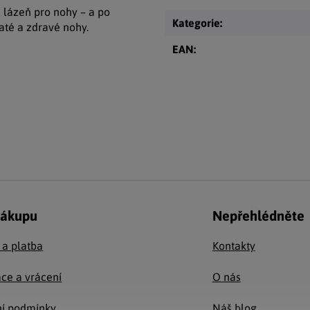
lázeň pro nohy – a po
Kategorie
:
até a zdravé nohy.
EAN
:
nákupu
Nepřehlédněte
 a platba
Kontakty
ce a vrácení
O nás
í podmínky
Náš blog