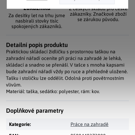
Pozitivní ohlasy
EU distribuce
zákazníků
Z českých skladů pro české
zákazníky. Značkové zboží
Za desítky let na trhu jsme
se zárukou původu.
nasbírali stovky tisíc
spokojených zákazníků.
Detailní popis produktu
Praktickou skládací židličku s prostornou taškou na
zahradní nářadí oceníte při práci na zahradě Je lehká,
skládací a snadno se přenáší. V tašce s mnoha kapsami
bude zahradní nářadí vždy po ruce a přehledně uložené.
Tašku i stoličku lze oddělit. Odolná proti povětrnostním
vlivům.
Materiál: taška, sedátko: polyester, rám: kov.
Doplňkové parametry
Kategorie
:
Práce na zahradě