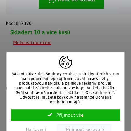
Kód:
837390
Skladem
10 a více kusů
Možnosti doručení
Vážení zákazníci. Soubory cookies a služby třetích stran
nám pomáhají lépe optimalizovat naše služby,
Záruka spokojenosti
Katalog v tištěné
produktovou nabídku a zájmové reklamy pro váš
podobě
maximální zážitek z nákupu v eshopu Velkého košíku.
Nakupujete bez obav, férové
Svůj souhlas nám udělíte tlačítkem „OK, souhlasím“.
jednání v každé situaci.
Stálým zákazníkům
Odvolat jej můžete kdykoliv na stránce Ochrana
posíláme papírový katalog
osobních údajů.
do schránky.
Nastavení