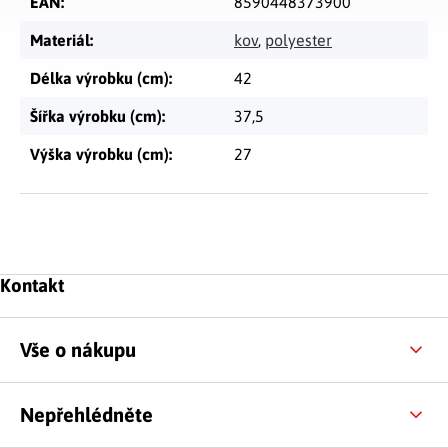
EAN
:
8590448373900
Materiál
:
kov
,
polyester
Délka výrobku (cm)
:
42
Šířka výrobku (cm)
:
37,5
Výška výrobku (cm)
:
27
Zápatí
Kontakt
Vše o nákupu
Nepřehlédněte