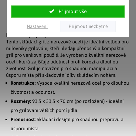
zákazníky. Značkové zboží
Za desítky let na trhu jsme
se zárukou původu.
nasbírali stovky tisíc
spokojených zákazníků.
Nastavení
Detailní popis produktu
Tento skládací gril z nerezové oceli je ideální volbou pro
milovníky grilování, kteří hledají přenosný a kompaktní
gril pro venkovní použití. Je vyroben z kvalitní nerezové
oceli, která zajišťuje odolnost proti korozi a dlouhou
životnost. Gril je navržen pro snadnou manipulaci a
úsporu místa při skladování díky skládacím nohám.
Konstrukce:
Vysoce kvalitní nerezová ocel pro dlouhou
životnost a odolnost.
Rozměry:
93,5 x 33,5 x 70 cm (po rozložení) - ideální
pro grilování větších porcí jídla.
Přenosnost:
Skládací design pro snadnou přepravu a
úsporu místa.