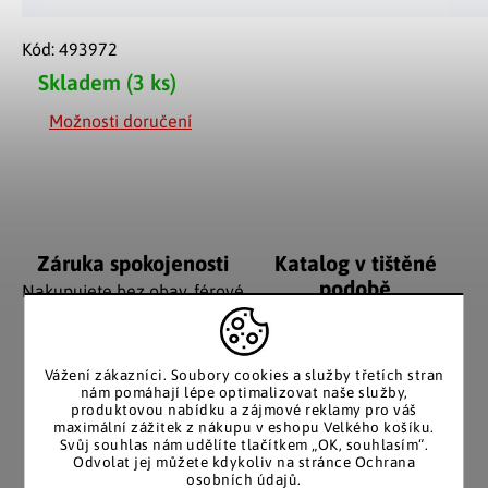
Kód:
493972
Skladem
(3 ks)
Možnosti doručení
Záruka spokojenosti
Katalog v tištěné
podobě
Nakupujete bez obav, férové
jednání v každé situaci.
Stálým zákazníkům
posíláme papírový katalog
do schránky.
Vážení zákazníci. Soubory cookies a služby třetích stran
nám pomáhají lépe optimalizovat naše služby,
produktovou nabídku a zájmové reklamy pro váš
maximální zážitek z nákupu v eshopu Velkého košíku.
Svůj souhlas nám udělíte tlačítkem „OK, souhlasím“.
Pozitivní ohlasy
EU distribuce
Odvolat jej můžete kdykoliv na stránce Ochrana
zákazníků
osobních údajů.
Z českých skladů pro české