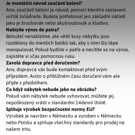
Je montážní návod součástí balení?
Ano, součástí balení je návod, pomocí kterého sestavení
určitě zvládnete. Budete potřebovat jen základní nářadí
jako je šroubovák nebo akušroubovák a kladivo.
Nabízíte výnos do patra?
Bohužel nenabízíme, ale větší kusy nábytku jsou
rozděleny do menších balíků tak, aby s nimi šlo lépe
manipulovat. Pokud bydlíte v patře a necítíte se na výnos,
zajistěte si včas pomocnou ruku.
Zavolá dopravce před doručením?
Ano, dopravce vás bude kontaktovat před svým
příjezdem. Avízo o přibližném času doručení vám ale
přijde s předstihem.
Co když nábytek nebude jako na obrázku?
Pokud vám nábytek nebude vyhovovat, můžete jej
nepoškozený vrátit v standardní 14denní lhůtě.
Splňuje výrobek bezpečnostní normy EU?
Výrobek je navržen v Německu a vyroben v Německu
nebo Polsku a splňuje všechny standardy pro prodej na
našem trhu.