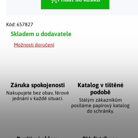
Kód:
657827
Skladem u dodavatele
Možnosti doručení
Záruka spokojenosti
Katalog v tištěné
podobě
Nakupujete bez obav, férové
jednání v každé situaci.
Stálým zákazníkům
posíláme papírový katalog
do schránky.