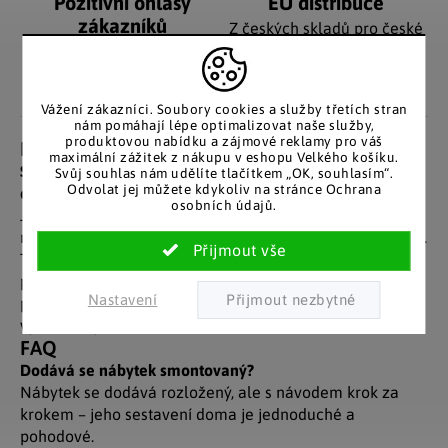
Pozitivní ohlasy
EU distribuce
zákazníků
Z českých skladů pro české
zákazníky. Značkové zboží
Za desítky let na trhu jsme
se zárukou původu.
nasbírali stovky tisíc
spokojených zákazníků.
Vážení zákazníci. Soubory cookies a služby třetích stran
nám pomáhají lépe optimalizovat naše služby,
produktovou nabídku a zájmové reklamy pro váš
Detailní popis produktu
maximální zážitek z nákupu v eshopu Velkého košíku.
Skládací boxy od společnosti VCM jsou ideálním
Svůj souhlas nám udělíte tlačítkem „OK, souhlasím“.
Odvolat jej můžete kdykoliv na stránce Ochrana
doplňkem k rozšíření využití vašeho nábytku.
osobních údajů.
Jsou vyrobeny z kvalitní tkaniny a umožňují vytvářet
neviditelný úložný prostor v regálech, policích či skříních.
Tyto krabice mají pevnou konstrukci a přitom je podle
potřeby můžete rychle a snadno složit. Navíc mají na
Nastavení
přední straně kruhové oko, díky kterému je snadno
vyndáte z polic.
FAQ
Dodává se nábytek smontovaný?
Nábytek se dodává rozložený, ale s návodem krok za
krokem – jeho sestavení doma je jednoduché a
pohodové.