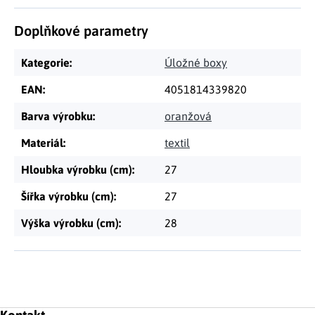
Doplňkové parametry
Kategorie
:
Úložné boxy
EAN
:
4051814339820
Barva výrobku
:
oranžová
Materiál
:
textil
Hloubka výrobku (cm)
:
27
Šířka výrobku (cm)
:
27
Výška výrobku (cm)
:
28