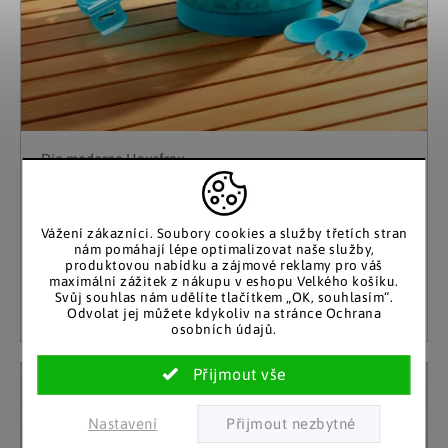
Die moderne Hausfrau
Box na salát Cool
Skladem
Vážení zákazníci. Soubory cookies a služby třetích stran
399 Kč
10 a více kusů
nám pomáhají lépe optimalizovat naše služby,
produktovou nabídku a zájmové reklamy pro váš
maximální zážitek z nákupu v eshopu Velkého košíku.
Detail
Svůj souhlas nám udělíte tlačítkem „OK, souhlasím“.
Odvolat jej můžete kdykoliv na stránce Ochrana
osobních údajů.
Nastavení