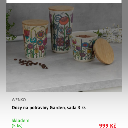
WENKO
Dózy na potraviny Garden, sada 3 ks
Skladem
999 Kč
(5 ks)