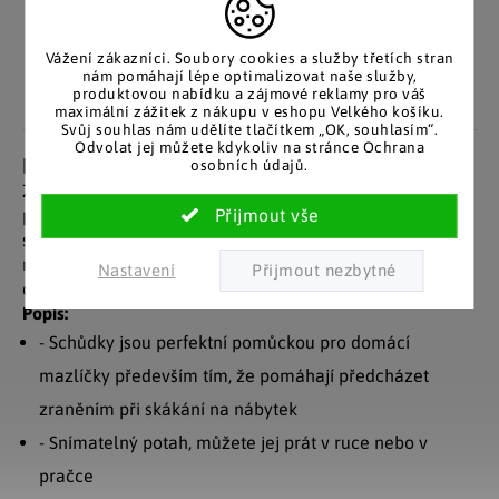
Pozitivní ohlasy
EU distribuce
zákazníků
Z českých skladů pro české
zákazníky. Značkové zboží
Za desítky let na trhu jsme
Vážení zákazníci. Soubory cookies a služby třetích stran
se zárukou původu.
nám pomáhají lépe optimalizovat naše služby,
nasbírali stovky tisíc
produktovou nabídku a zájmové reklamy pro váš
spokojených zákazníků.
maximální zážitek z nákupu v eshopu Velkého košíku.
Svůj souhlas nám udělíte tlačítkem „OK, souhlasím“.
Odvolat jej můžete kdykoliv na stránce Ochrana
Detailní popis produktu
osobních údajů.
Zejména starší domácí mazlíčci se často potýkají s
problémy s pohyblivostí. Nyní jim můžete pomoci těmito
schody pro psy PawHut. Díky němu se například staří
nebo zvláště malí psi snadno dostanou na pohovku nebo
Nastavení
do auta.
Popis:
- Schůdky jsou perfektní pomůckou pro domácí
mazlíčky především tím, že pomáhají předcházet
zraněním při skákání na nábytek
- Snímatelný potah, můžete jej prát v ruce nebo v
pračce