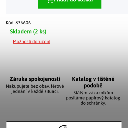
Kód:
836606
Skladem
(2 ks)
Možnosti doručení
Záruka spokojenosti
Katalog v tištěné
podobě
Nakupujete bez obav, férové
jednání v každé situaci.
Stálým zákazníkům
posíláme papírový katalog
do schránky.