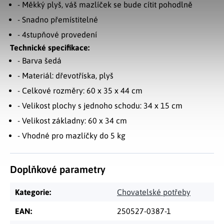
- Měkký plyš, váš mazlíček se bude cítit pohodlně
- Snadno přemístitelné
- 4stupňové provedení
Technické specifikace:
- Barva šedá
- Materiál: dřevotříska, plyš
- Celkové rozměry: 60 x 35 x 44 cm
- Velikost plochy s jednoho schodu: 34 x 15 cm
- Velikost základny: 60 x 34 cm
- Vhodné pro mazlíčky do 5 kg
Doplňkové parametry
Kategorie
:
Chovatelské potřeby
EAN
:
250527-0387-1