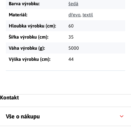
Barva výrobku
:
šedá
Materiál
:
dřevo
,
textil
Hloubka výrobku (cm)
:
60
Šířka výrobku (cm)
:
35
Váha výrobku (g)
:
5000
Výška výrobku (cm)
:
44
Zápatí
Kontakt
Vše o nákupu