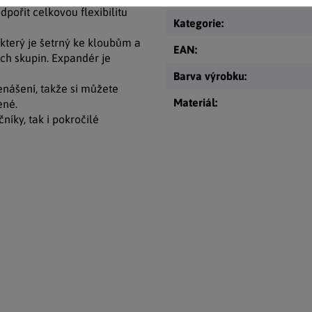
pořit celkovou flexibilitu
Kategorie
:
 který je šetrný ke kloubům a
EAN
:
ch skupin. Expandér je
Barva výrobku
:
nášení, takže si můžete
Materiál
:
ené.
níky, tak i pokročilé