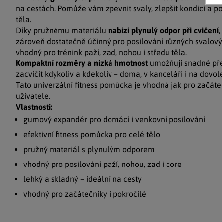
na cestách. Pomůže vám zpevnit svaly, zlepšit kondici a pod
těla.
Díky pružnému materiálu
nabízí plynulý odpor při cvičení
,
zároveň dostatečně účinný pro posilování různých svalový
vhodný pro trénink paží, zad, nohou i středu těla.
Kompaktní rozměry a nízká hmotnost
umožňují snadné pře
zacvičit kdykoliv a kdekoliv – doma, v kanceláři i na dovol
Tato univerzální fitness pomůcka je vhodná jak pro začáteč
uživatele.
Vlastnosti:
gumový expandér pro domácí i venkovní posilování
efektivní fitness pomůcka pro celé tělo
pružný materiál s plynulým odporem
vhodný pro posilování paží, nohou, zad i core
lehký a skladný – ideální na cesty
vhodný pro začátečníky i pokročilé