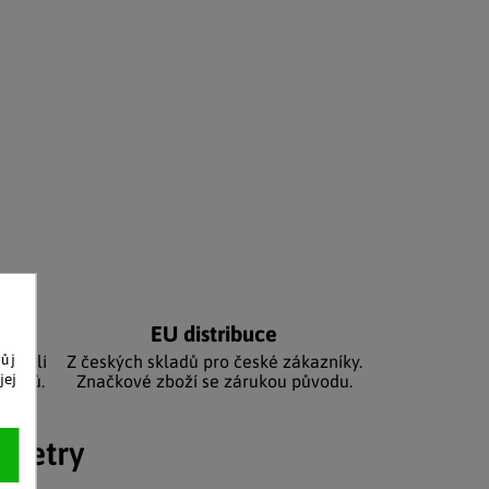
níků
EU distribuce
vůj
sbírali
Z českých skladů pro české zákazníky.
jej
zníků.
Značkové zboží se zárukou původu.
ametry