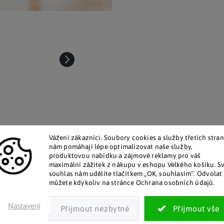
Vážení zákazníci. Soubory cookies a služby třetích stran
nám pomáhají lépe optimalizovat naše služby,
talog v tištěné podobě
Pozitivní ohlasy zákaz
produktovou nabídku a zájmové reklamy pro váš
maximální zážitek z nákupu v eshopu Velkého košíku. S
 zákazníkům posíláme papírový
Za desítky let na trhu jsme na
souhlas nám udělíte tlačítkem „OK, souhlasím“. Odvolat 
katalog do schránky.
stovky tisíc spokojených záka
můžete kdykoliv na stránce Ochrana osobních údajů.
Doplňkové par
Nastavení
 efektivní
posilování
doma i