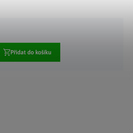
Adventní kalendáře
Adventní svícny
|
|
Adventní věnce
Vánoční osvětlení
|
|
Vánoční ozdoby
Vánoční vesnička
|
Přidat do košíku