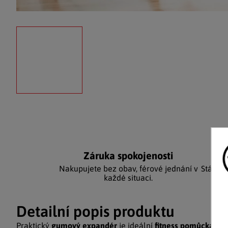
Záruka spokojenosti
Ka
Nakupujete bez obav, férové jednání v
Stálým
každé situaci.
Detailní popis produktu
Praktický
gumový expandér
je ideální
fitness pomůcka
pro