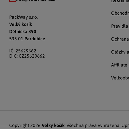
Reklama
Obchodn
PackWay s.r.o.
Velký košík
Pravidla
Dělnická 390
533 01 Pardubice
Ochrana
IČ: 25629662
Otázky 
DIČ: CZ25629662
Affiliat
Velkoob
Copyright 2026
Velký košík
. Všechna práva vyhrazena.
Upr