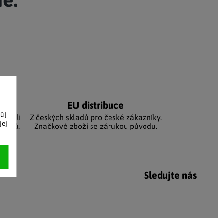
Adventní kalendáře
Adventní svícny
|
|
Adventní věnce
Vánoční osvětlení
|
|
Vánoční ozdoby
Vánoční vesnička
|
níků
EU distribuce
vůj
sbírali
Z českých skladů pro české zákazníky.
jej
zníků.
Značkové zboží se zárukou původu.
Sledujte nás