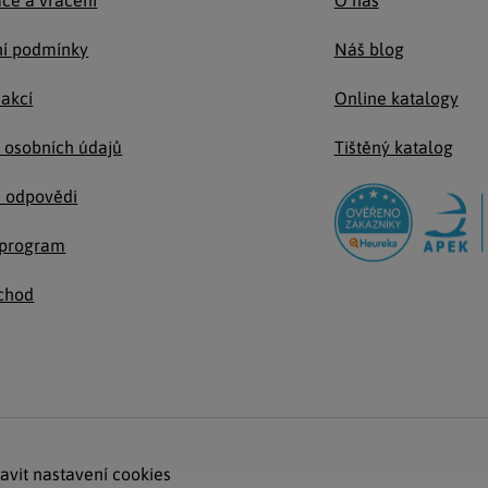
ce a vrácení
O nás
í podmínky
Náš blog
 akcí
Online katalogy
 osobních údajů
Tištěný katalog
a odpovědi
e program
chod
avit nastavení cookies