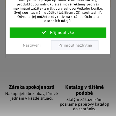
produktovou nabídku a zájmové reklamy pro váš
maximální zážitek z nákupu v eshopu Velkého košíku.
Svůj souhlas nám udělíte tlačítkem „OK, souhlasím“.
Odvolat jej můžete kdykoliv na stránce Ochrana
Sada ručníků a žínek
osobních údajů.
Skladem
299 Kč
(8 ks)
Nastavení
Detail
Ovládací prvky výpisu
Záruka spokojenosti
Katalog v tištěné
podobě
Nakupujete bez obav, férové
jednání v každé situaci.
Stálým zákazníkům
posíláme papírový katalog
do schránky.