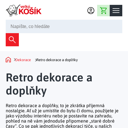
Přejít na obsah
Nákupní košík
245 008 200
Dekorace
Bytové dekorace
Domácnost
Dekorace
Retro dekorace a doplňky
Domů
Zahradní dekorace
Bytový textil
Kuchyně
Retro dekorace a
Květiny a věnce
Domácí elektro
Kuchyňské pomůcky
doplňky
Nábytek
Světelné dekorace
Předsíň a chodba
Prostírání a stolování
Koupelnový nábytek
Zahrada
Fontány a kašny
Koupelna a záchod
Retro dekorace a doplňky, to je zkrátka příjemná
Příprava nápojů
Nábytek do předsíně
nostalgie. Ať už je umístíte do bytu či domu, použijete je
Velikonoční dekorace
Zahradní doplňky
Volný čas
jako výzdobu interiéru nebo je postavíte na zahradu,
Ložnice a šatna
Grilování a smažení
pohled na ně vám jednoduše připomene „staré dobré
Nábytek do ložnice
Dekorace na hrob
Zahradní nábytek
časy“. Co se pak jednotlivých dekorací týče, u našich
Úklidové prostředky
Auto příslušenství