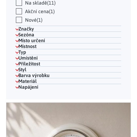
Na skladě
11
Akční cena
1
Nové
1
Značky
Sezóna
Místo určení
Místnost
Typ
Umístění
Příležitost
Styl
Barva výrobku
Materiál
Napájení
Výpis produktů