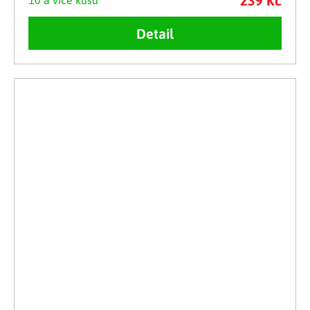
239 Kč
10 a více kusů
Detail