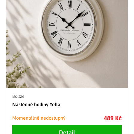
Boltze
Nástěnné hodiny Yella
489 Kč
Momentálně nedostupný
Detail