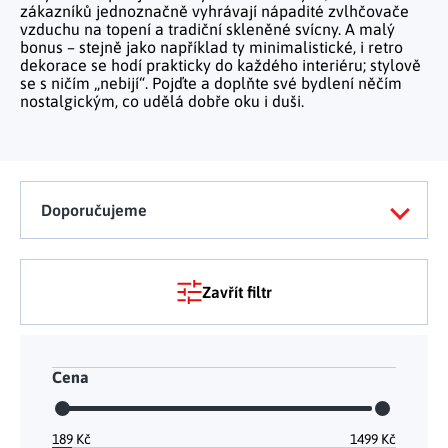
Tělo a zdraví
Uchovávání potravin
zákazníků jednoznačně vyhrávají nápadité zvlhčovače
Kancelářský nábytek
Figurky a sošky
Práce na zahradě
vzduchu na topení a tradiční skleněné svícny. A malý
Organizace domácnosti
Cestování
Mytí nádobí a úklid
Kosmetika
bonus – stejně jako například ty minimalistické, i retro
Inspirace
Kuchyňský nábytek
Vánoční dekorace
dekorace se hodí prakticky do každého interiéru; stylově
Plašiče škůdců
Kancelář a komunikace
Outdoor
se s ničím „nebijí“. Pojďte a doplňte své bydlení něčím
Kuchyňské police
Fitness a sport
Dětský nábytek
Tipy na dárky
nostalgickým, co udělá dobře oku i duši.
Dílna a nářadí
Chovatelské potřeby
Pečení a vaření
Masáže a relax
Doplňky
Kempování
Venkovní osvětlení
Kreativní tvoření
Osobní hygiena
Nábytek do obýváku
Užijte si léto naplno
Venkovní grilování
Hračky a hry
Zdravotní pomůcky
Doporučujeme
Citrusové léto
Lapače hmyzu
Móda
Vše pro zahradní párty
Solární vychytávky na zahradu
Zavřít filtr
Jarní květinové kolekce
Výprodej
Cena
Dárkové poukazy
189
Kč
1499
Kč