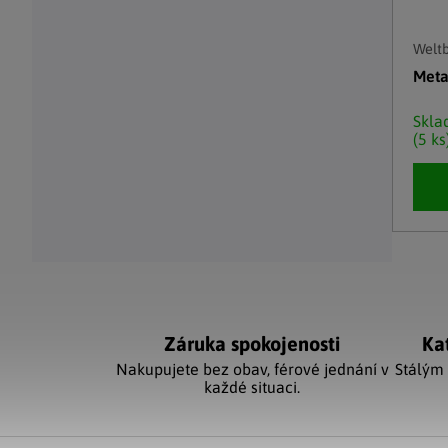
Weltb
Meta
Skl
(5 ks
Ovláda
Záruka spokojenosti
Ka
Nakupujete bez obav, férové jednání v
Stálým
každé situaci.