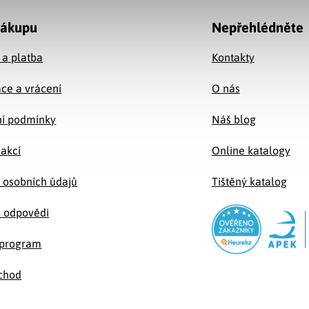
nákupu
Nepřehlédněte
 a platba
Kontakty
ce a vrácení
O nás
í podmínky
Náš blog
 akcí
Online katalogy
 osobních údajů
Tištěný katalog
a odpovědi
e program
chod