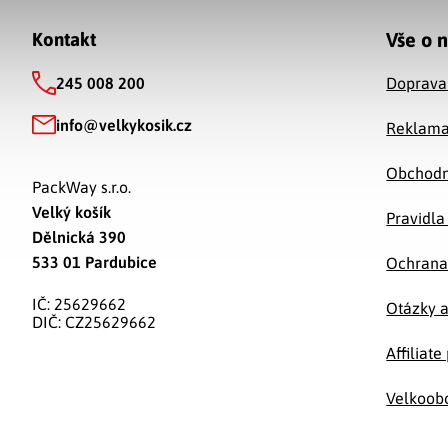
Zápatí
Vše o 
Kontakt
245 008 200
Doprava
info
@
velkykosik.cz
Reklama
Obchodn
PackWay s.r.o.
Velký košík
Pravidla
Dělnická 390
533 01 Pardubice
Ochrana
IČ: 25629662
Otázky 
DIČ: CZ25629662
Affiliat
Velkoob