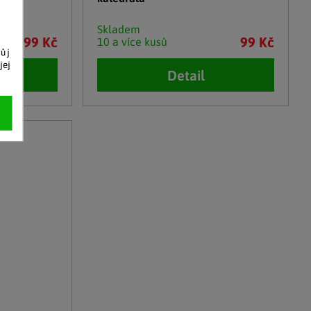
Skladem
99 Kč
99 Kč
10 a více kusů
vůj
jej
Detail