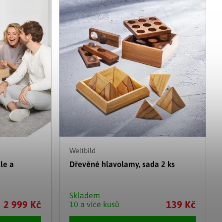
Adventní kalendáře
Adventní svícny
|
|
Adventní věnce
Vánoční osvětlení
|
|
Vánoční ozdoby
Vánoční vesnička
|
Weltbild
le a
Dřevěné hlavolamy, sada 2 ks
Skladem
2 999 Kč
139 Kč
10 a více kusů