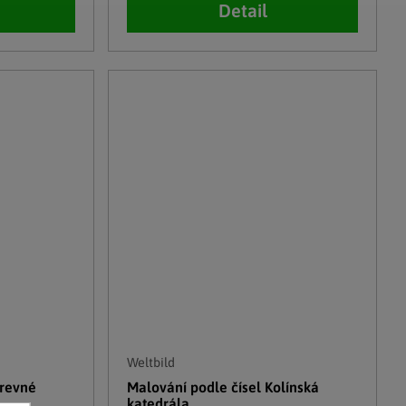
Detail
Weltbild
arevné
Malování podle čísel Kolínská
katedrála