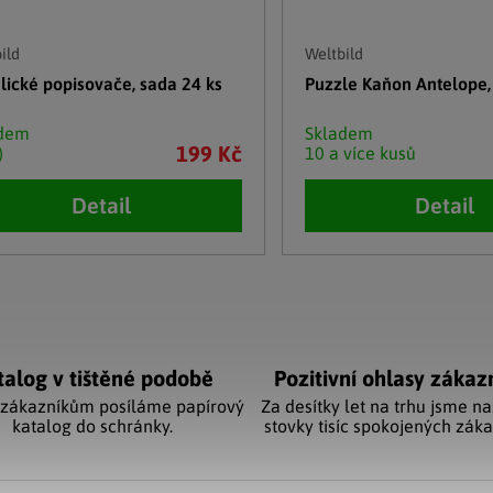
ild
Weltbild
lické popisovače, sada 24 ks
Puzzle Kaňon Antelope,
adem
Skladem
199 Kč
)
10 a více kusů
Detail
Detail
cí prvky výpisu
talog v tištěné podobě
Pozitivní ohlasy zákaz
 zákazníkům posíláme papírový
Za desítky let na trhu jsme na
katalog do schránky.
stovky tisíc spokojených záka