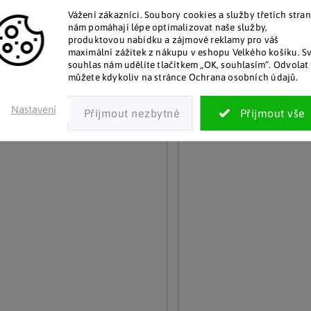
Vážení zákazníci. Soubory cookies a služby třetích stran
nám pomáhají lépe optimalizovat naše služby,
adem
Skladem
produktovou nabídku a zájmové reklamy pro váš
199 Kč
 více kusů
(5 ks)
maximální zážitek z nákupu v eshopu Velkého košíku. S
souhlas nám udělíte tlačítkem „OK, souhlasím“. Odvolat 
Detail
Detail
můžete kdykoliv na stránce Ochrana osobních údajů.
Nastavení