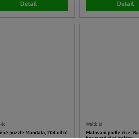
Detail
Detail
ild
Weltbild
ěné puzzle Mandala, 204 dílků
Malování podle čísel B
horkovzdušné balóny