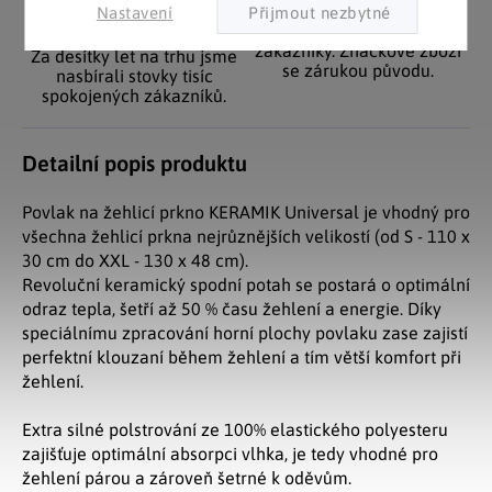
Pozitivní ohlasy
EU distribuce
Nastavení
zákazníků
Z českých skladů pro české
zákazníky. Značkové zboží
Za desítky let na trhu jsme
se zárukou původu.
nasbírali stovky tisíc
spokojených zákazníků.
Detailní popis produktu
Povlak na žehlicí prkno KERAMIK Universal je vhodný pro
všechna žehlicí prkna nejrůznějších velikostí (od S - 110 x
30 cm do XXL - 130 x 48 cm).
Revoluční keramický spodní potah se postará o optimální
odraz tepla, šetří až 50 % času žehlení a energie. Díky
speciálnímu zpracování horní plochy povlaku zase zajistí
perfektní klouzaní během žehlení a tím větší komfort při
žehlení.
Extra silné polstrování ze 100% elastického polyesteru
zajišťuje optimální absorpci vlhka, je tedy vhodné pro
žehlení párou a zároveň šetrné k oděvům.