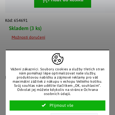
Kód:
654691
Skladem
(3 ks)
Možnosti doručení
Vážení zákazníci. Soubory cookies a služby třetích stran
Záruka spokojenosti
Katalog v tištěné
nám pomáhají lépe optimalizovat naše služby,
podobě
Nakupujete bez obav, férové
produktovou nabídku a zájmové reklamy pro váš
maximální zážitek z nákupu v eshopu Velkého košíku.
jednání v každé situaci.
Stálým zákazníkům
Svůj souhlas nám udělíte tlačítkem „OK, souhlasím“.
posíláme papírový katalog
Odvolat jej můžete kdykoliv na stránce Ochrana
do schránky.
osobních údajů.