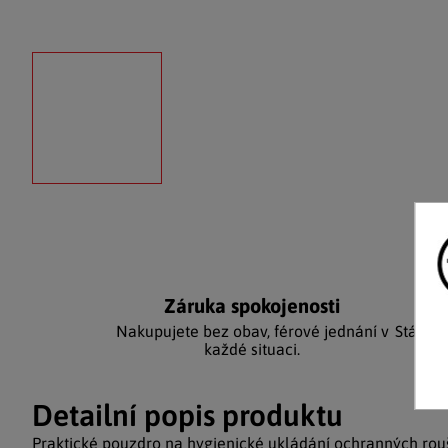
Záruka spokojenosti
Ka
Nakupujete bez obav, férové jednání v
Stálým
každé situaci.
Detailní popis produktu
Praktické pouzdro na hygienické ukládání ochranných rouš