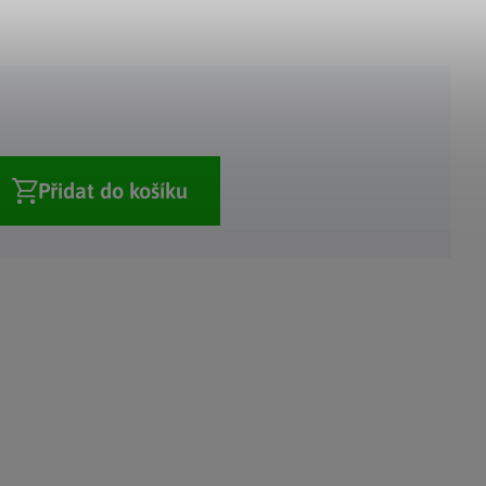
Adventní kalendáře
Adventní svícny
|
|
Adventní věnce
Vánoční osvětlení
|
|
Vánoční ozdoby
Vánoční vesnička
|
Přidat do košíku