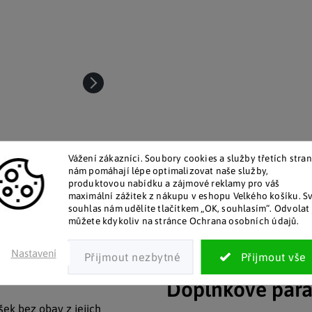
Vážení zákazníci. Soubory cookies a služby třetích stran
nám pomáhají lépe optimalizovat naše služby,
produktovou nabídku a zájmové reklamy pro váš
maximální zážitek z nákupu v eshopu Velkého košíku. S
souhlas nám udělíte tlačítkem „OK, souhlasím“. Odvolat 
talog v tištěné podobě
Pozitivní ohlasy zákaz
můžete kdykoliv na stránce Ochrana osobních údajů.
 zákazníkům posíláme papírový
Za desítky let na trhu jsme na
katalog do schránky.
stovky tisíc spokojených záka
Nastavení
Doplňkové par
ek bez obav z jejich