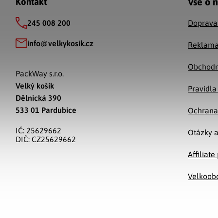
Vše o 
Kontakt
245 008 200
Doprava
info
@
velkykosik.cz
Reklama
Obchodn
PackWay s.r.o.
Velký košík
Pravidla
Dělnická 390
533 01 Pardubice
Ochrana
IČ: 25629662
Otázky 
DIČ: CZ25629662
Affiliat
Velkoob