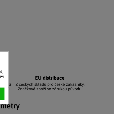
vůj
jej
níků
EU distribuce
sbírali
Z českých skladů pro české zákazníky.
zníků.
Značkové zboží se zárukou původu.
ametry