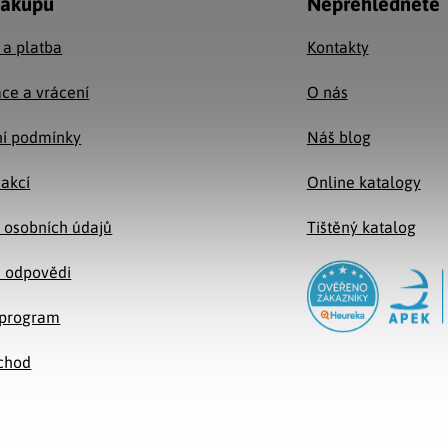
nákupu
Nepřehlédněte
 a platba
Kontakty
ce a vrácení
O nás
í podmínky
Náš blog
 akcí
Online katalogy
 osobních údajů
Tištěný katalog
a odpovědi
e program
chod