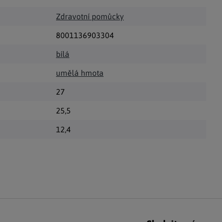
Zdravotní pomůcky
8001136903304
bílá
umělá hmota
27
25,5
12,4