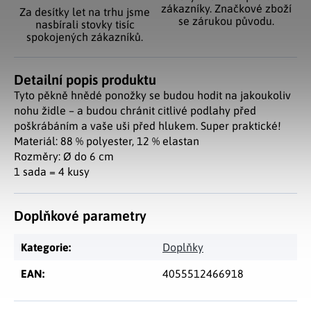
zákazníky. Značkové zboží
Za desítky let na trhu jsme
se zárukou původu.
nasbírali stovky tisíc
spokojených zákazníků.
Detailní popis produktu
Tyto pěkně hnědé ponožky se budou hodit na jakoukoliv
nohu židle – a budou chránit citlivé podlahy před
poškrábáním a vaše uši před hlukem. Super praktické!
Materiál: 88 % polyester, 12 % elastan
Rozměry: Ø do 6 cm
1 sada = 4 kusy
Doplňkové parametry
Kategorie
:
Doplňky
EAN
:
4055512466918