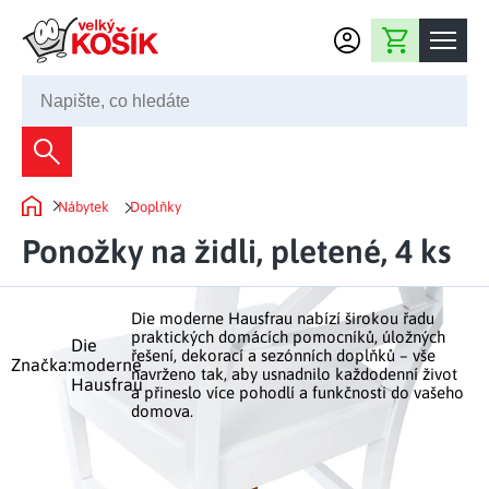
Přejít na obsah
Nákupní košík
245 008 200
Dekorace
Nábytek
Doplňky
Bytové dekorace
Domů
Domácnost
Ponožky na židli, pletené, 4 ks
Zahradní dekorace
Bytový textil
Kuchyně
Květiny a věnce
Domácí elektro
Die moderne Hausfrau nabízí širokou řadu
Kuchyňské pomůcky
Nábytek
praktických domácích pomocníků, úložných
Die
Světelné dekorace
řešení, dekorací a sezónních doplňků – vše
Předsíň a chodba
Značka:
moderne
Prostírání a stolování
navrženo tak, aby usnadnilo každodenní život
Koupelnový nábytek
Hausfrau
Zahrada
Fontány a kašny
a přineslo více pohodlí a funkčnosti do vašeho
Koupelna a záchod
Příprava nápojů
domova.
Nábytek do předsíně
Velikonoční dekorace
Zahradní doplňky
Volný čas
Ložnice a šatna
Grilování a smažení
Nábytek do ložnice
Dekorace na hrob
Zahradní nábytek
Úklidové prostředky
Auto příslušenství