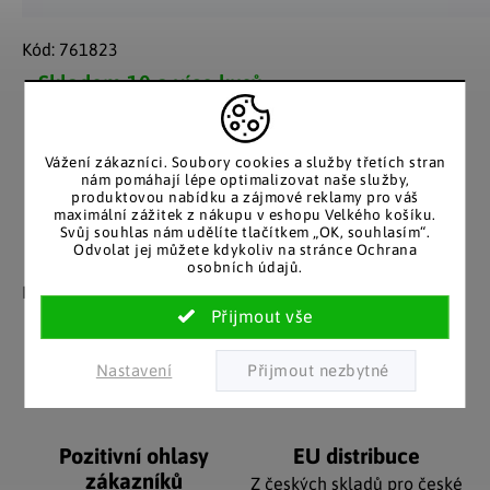
Kód:
761823
Skladem
10 a více kusů
Možnosti doručení
Vážení zákazníci. Soubory cookies a služby třetích stran
nám pomáhají lépe optimalizovat naše služby,
produktovou nabídku a zájmové reklamy pro váš
maximální zážitek z nákupu v eshopu Velkého košíku.
Svůj souhlas nám udělíte tlačítkem „OK, souhlasím“.
Odvolat jej můžete kdykoliv na stránce Ochrana
Záruka spokojenosti
Katalog v tištěné
osobních údajů.
podobě
Nakupujete bez obav, férové
jednání v každé situaci.
Stálým zákazníkům
posíláme papírový katalog
do schránky.
Nastavení
Pozitivní ohlasy
EU distribuce
zákazníků
Z českých skladů pro české