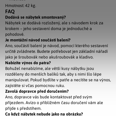
Hmotnost: 42 kg.
FAQ
Dodává se nábytek smontovaný?
Nábytek se dodává rozložený, ale s návodem krok za
krokem – jeho sestavení doma je jednoduché a
pohodové.
Je montážní návod součástí balení?
Ano, součástí balení je návod, pomocí kterého sestavení
určitě zvládnete. Budete potřebovat jen základní nářadí
jako je šroubovák nebo akušroubovák a kladivo.
Nabízíte výnos do patra?
Bohužel nenabízíme, ale větší kusy nábytku jsou
rozděleny do menších balíků tak, aby s nimi šlo lépe
manipulovat. Pokud bydlíte v patře a necítíte se na výnos,
zajistěte si včas pomocnou ruku.
Zavolá dopravce před doručením?
Ano, dopravce vás bude kontaktovat před svým
příjezdem. Avízo o přibližném času doručení vám ale
přijde s předstihem.
Co když nábytek nebude jako na obrázku?