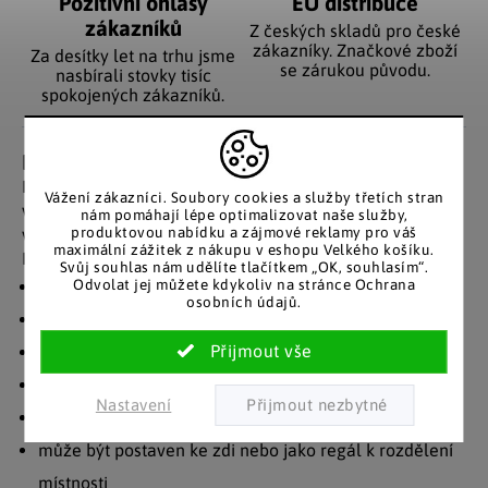
Pozitivní ohlasy
EU distribuce
zákazníků
Z českých skladů pro české
zákazníky. Značkové zboží
Za desítky let na trhu jsme
se zárukou původu.
nasbírali stovky tisíc
spokojených zákazníků.
Detailní popis produktu
Policový regál Megosa Maxi nabízí 27 otevřených polic s
Vážení zákazníci. Soubory cookies a služby třetích stran
velkorysou možností archivace CD, DVD, VHS a dalších
nám pomáhají lépe optimalizovat naše služby,
produktovou nabídku a zájmové reklamy pro váš
vašich sbírek. Korpus s povrchem se strukturou dřeva.
maximální zážitek z nákupu v eshopu Velkého košíku.
Přednosti:
Svůj souhlas nám udělíte tlačítkem „OK, souhlasím“.
Odvolat jej můžete kdykoliv na stránce Ochrana
nabízeno v různých barevných variantách
osobních údajů.
k ukládání sbírek, na CD, DVD či knihy
prostor pro 1080 ks CD nebo 504 ks DVD
21 polic, z nichž 17 je výškově nastavitelných
Nastavení
povrch se strukturou dřeva
může být postaven ke zdi nebo jako regál k rozdělení
místnosti