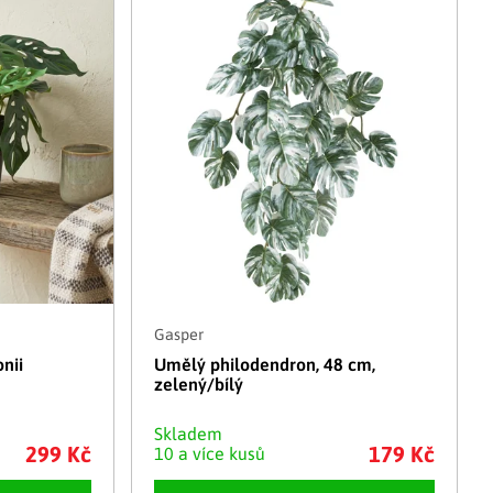
Adventní kalendáře
Adventní svícny
|
|
Adventní věnce
Vánoční osvětlení
|
|
Vánoční ozdoby
Vánoční vesnička
|
Gasper
nii
Umělý philodendron, 48 cm,
zelený/bílý
Skladem
299 Kč
179 Kč
10 a více kusů