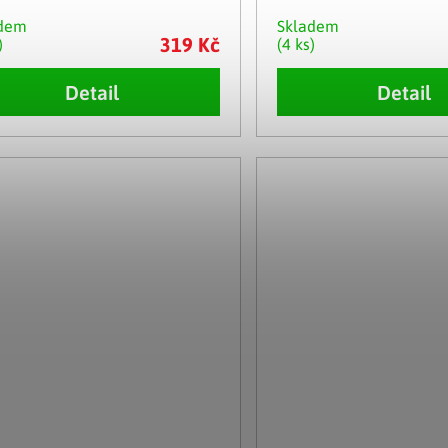
adem
Skladem
319 Kč
)
(4 ks)
Detail
Detail