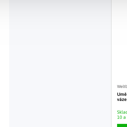
Weltb
Uměl
váze
Skl
10 a