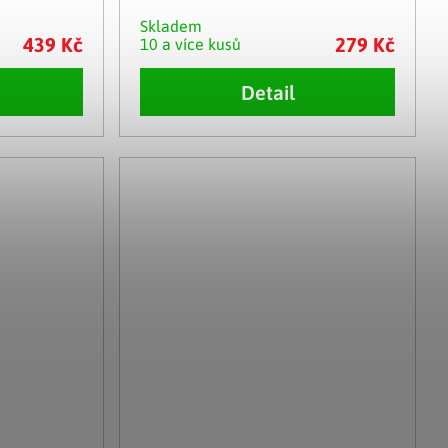
Skladem
439 Kč
279 Kč
10 a více kusů
Detail