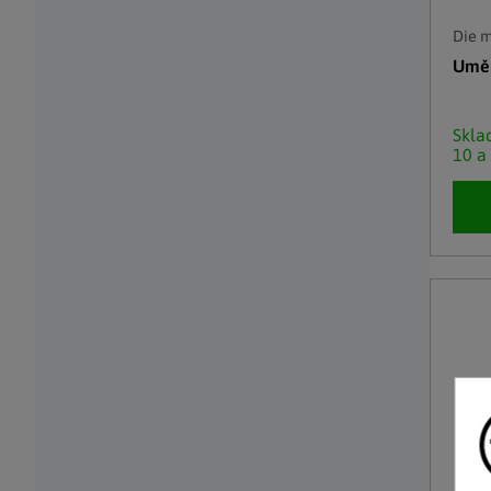
Die 
Uměl
Skl
10 a