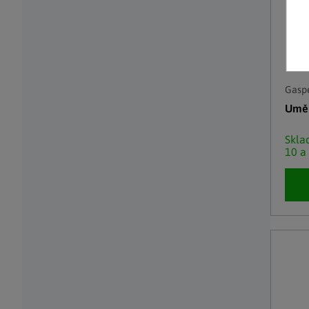
Gasp
Uměl
Skl
10 a