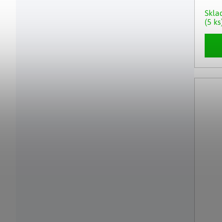
Skl
(5 ks