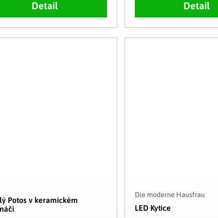
Detail
Detail
Die moderne Hausfrau
ý Potos v keramickém
LED Kytice
ináči