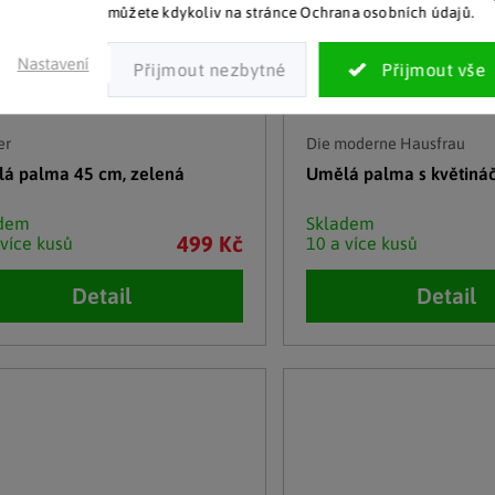
můžete kdykoliv na stránce Ochrana osobních údajů.
Nastavení
er
Die moderne Hausfrau
á palma 45 cm, zelená
Umělá palma s květin
adem
Skladem
499 Kč
 více kusů
10 a více kusů
Detail
Detail