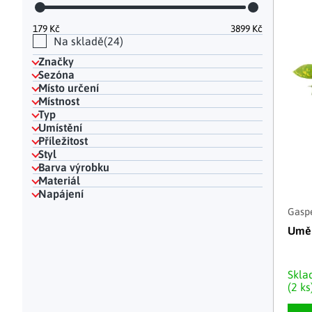
Hodinky a bižuterie
Dekorace na hrob
Kuchyňské police
Doplňky
Drobné organizéry
Ohniště
Úložné boxy
|
179
Kč
3899
Kč
Na skladě
24
Značky
Sezóna
Místo určení
Místnost
Typ
Umístění
Příležitost
Styl
Barva výrobku
Materiál
Napájení
Gasp
Uměl
Skl
(2 ks