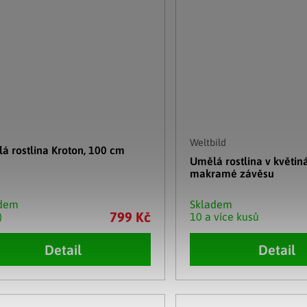
Weltbild
á rostlina Kroton, 100 cm
Umělá rostlina v květiná
makramé závěsu
adem
Skladem
799 Kč
)
10 a více kusů
Detail
Detail