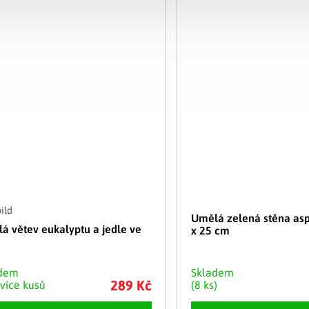
ild
Umělá zelená stěna as
á větev eukalyptu a jedle ve
x 25 cm
adem
Skladem
289 Kč
 více kusů
(8 ks)