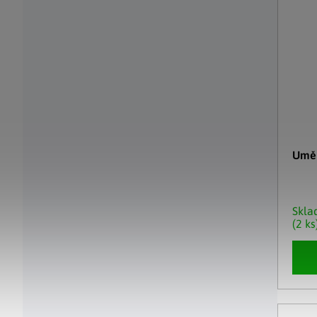
Uměl
Skl
(2 ks