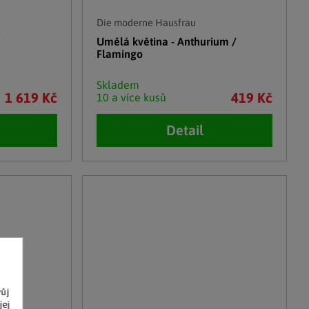
Die moderne Hausfrau
s
Umělá květina - Anthurium /
Flamingo
Skladem
1 619 Kč
419 Kč
10 a více kusů
Detail
vůj
jej