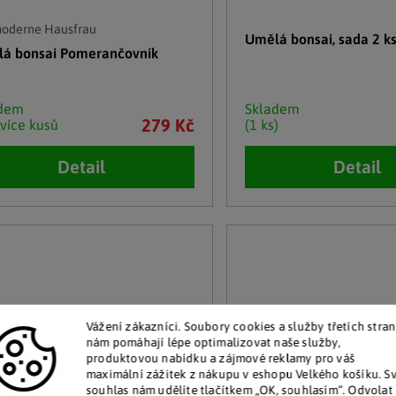
moderne Hausfrau
Umělá bonsai, sada 2 k
á bonsai Pomerančovník
adem
Skladem
279 Kč
 více kusů
(1 ks)
Detail
Detail
Vážení zákazníci. Soubory cookies a služby třetích stran
nám pomáhají lépe optimalizovat naše služby,
produktovou nabídku a zájmové reklamy pro váš
maximální zážitek z nákupu v eshopu Velkého košíku. S
souhlas nám udělíte tlačítkem „OK, souhlasím“. Odvolat 