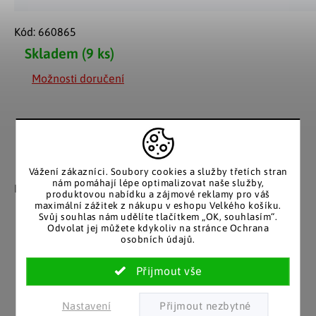
Kód:
660865
Skladem
(9 ks)
Možnosti doručení
Záruka spokojenosti
Katalog v tištěné
Vážení zákazníci. Soubory cookies a služby třetích stran
nám pomáhají lépe optimalizovat naše služby,
podobě
Nakupujete bez obav, férové
produktovou nabídku a zájmové reklamy pro váš
jednání v každé situaci.
Stálým zákazníkům
maximální zážitek z nákupu v eshopu Velkého košíku.
Svůj souhlas nám udělíte tlačítkem „OK, souhlasím“.
posíláme papírový katalog
Odvolat jej můžete kdykoliv na stránce Ochrana
do schránky.
osobních údajů.
Pozitivní ohlasy
EU distribuce
Nastavení
zákazníků
Z českých skladů pro české