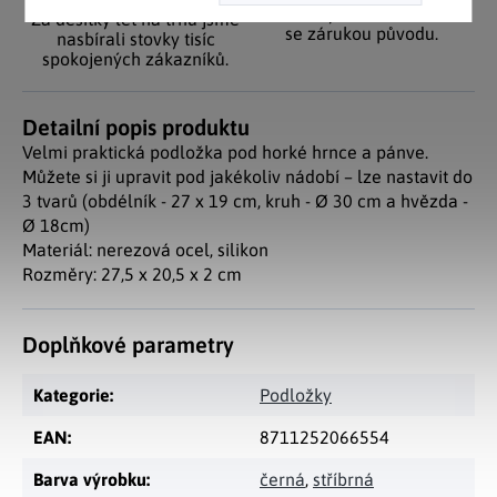
zákazníky. Značkové zboží
Za desítky let na trhu jsme
se zárukou původu.
nasbírali stovky tisíc
spokojených zákazníků.
Detailní popis produktu
Velmi praktická podložka pod horké hrnce a pánve.
Můžete si ji upravit pod jakékoliv nádobí – lze nastavit do
3 tvarů (obdélník - 27 x 19 cm, kruh - Ø 30 cm a hvězda -
Ø 18cm)
Materiál: nerezová ocel, silikon
Rozměry: 27,5 x 20,5 x 2 cm
Doplňkové parametry
Kategorie
:
Podložky
EAN
:
8711252066554
Barva výrobku
:
černá
,
stříbrná