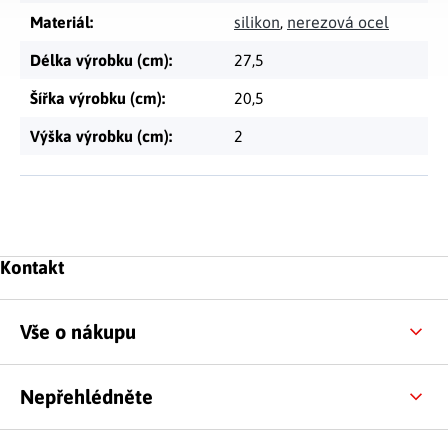
Materiál
:
silikon
,
nerezová ocel
Délka výrobku (cm)
:
27,5
Šířka výrobku (cm)
:
20,5
Výška výrobku (cm)
:
2
Zápatí
Kontakt
Vše o nákupu
Nepřehlédněte