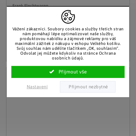
Frank Flechtwaren
Vyvýšený záhon Recycling Wood
Skladem
Vážení zákazníci. Soubory cookies a služby třetích stran
2 599 Kč
(8 ks)
nám pomáhají lépe optimalizovat naše služby,
produktovou nabídku a zájmové reklamy pro váš
maximální zážitek z nákupu v eshopu Velkého košíku.
Detail
Svůj souhlas nám udělíte tlačítkem „OK, souhlasím“.
Odvolat jej můžete kdykoliv na stránce Ochrana
osobních údajů.
Nastavení