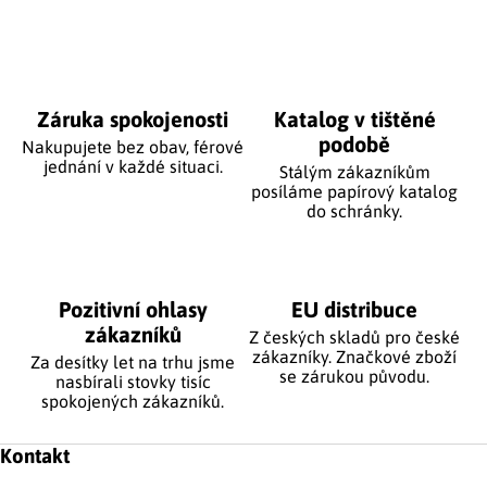
Ovládací prvky výpisu
Záruka spokojenosti
Katalog v tištěné
podobě
Nakupujete bez obav, férové
jednání v každé situaci.
Stálým zákazníkům
posíláme papírový katalog
do schránky.
Pozitivní ohlasy
EU distribuce
zákazníků
Z českých skladů pro české
zákazníky. Značkové zboží
Za desítky let na trhu jsme
se zárukou původu.
nasbírali stovky tisíc
spokojených zákazníků.
Zápatí
Kontakt