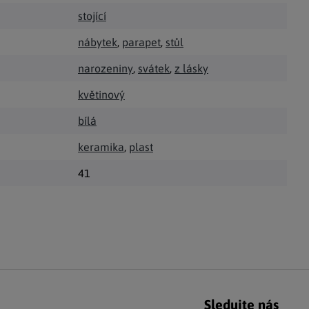
stojící
nábytek
,
parapet
,
stůl
narozeniny
,
svátek
,
z lásky
květinový
bílá
keramika
,
plast
41
Sledujte nás