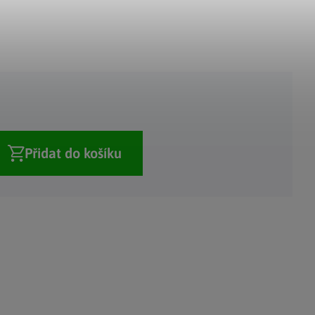
Adventní kalendáře
Adventní svícny
|
|
Adventní věnce
Vánoční osvětlení
|
|
Vánoční ozdoby
Vánoční vesnička
|
Přidat do košíku