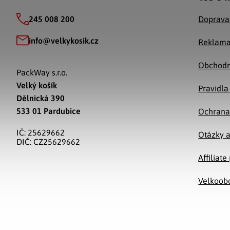
245 008 200
Doprava
info
@
velkykosik.cz
Reklama
Obchodn
PackWay s.r.o.
Velký košík
Pravidla
Dělnická 390
533 01 Pardubice
Ochrana
IČ: 25629662
Otázky 
DIČ: CZ25629662
Affiliat
Velkoob