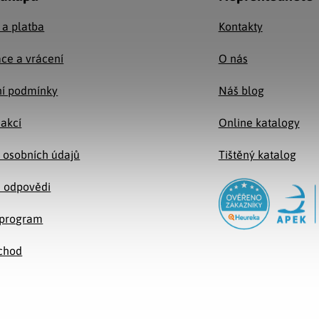
 a platba
Kontakty
ce a vrácení
O nás
í podmínky
Náš blog
 akcí
Online katalogy
 osobních údajů
Tištěný katalog
a odpovědi
e program
chod