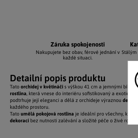
Záruka spokojenosti
Ka
Nakupujete bez obav, férové jednání v
Stálým
každé situaci.
Detailní popis produktu
Tato
orchidej v květináči
s výškou 41 cm a jemnými bílými 
rostlina
, která vnese do interiéru sofistikovaný a exotický
podtrhuje její eleganci a dělá z orchideje výraznou
dekora
každého prostoru.
Tato
umělá pokojová rostlina
je ideální pro všechny, kteří 
dekoraci
bez nutnosti zalévání a složité péče o živé rostlin