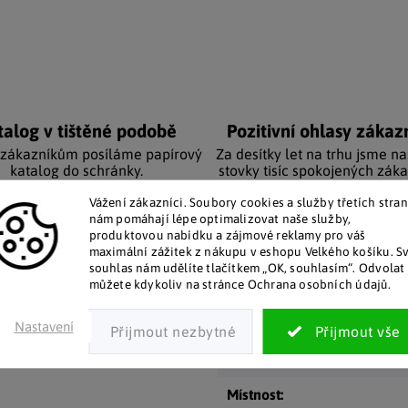
talog v tištěné podobě
Pozitivní ohlasy zákaz
 zákazníkům posíláme papírový
Za desítky let na trhu jsme na
katalog do schránky.
stovky tisíc spokojených záka
Vážení zákazníci. Soubory cookies a služby třetích stran
nám pomáhají lépe optimalizovat naše služby,
Doplňkové par
produktovou nabídku a zájmové reklamy pro váš
maximální zážitek z nákupu v eshopu Velkého košíku. S
květy je krásná
umělá
souhlas nám udělíte tlačítkem „OK, souhlasím“. Odvolat 
 vzhled. Keramický květináč
můžete kdykoliv na stránce Ochrana osobních údajů.
Kategorie
:
tivní květinu
vhodnou do
EAN
:
Nastavení
chtějí stylovou
celoroční
y.
Místo určení
:
Místnost
: