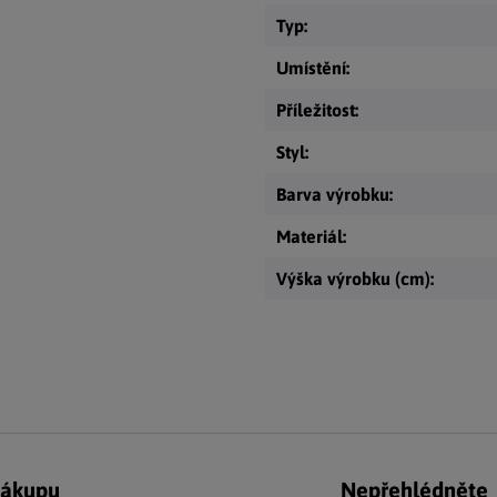
Typ
:
Umístění
:
Příležitost
:
Styl
:
Barva výrobku
:
Materiál
:
Výška výrobku (cm)
:
nákupu
Nepřehlédněte