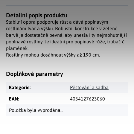
Detailní popis produktu
Stabilní opora podporuje růst a dává popínavým
rostlinám tvar a výšku. Robustní konstrukce v zelené
barvě je dostatečně pevná, aby unesla i ty nejmohutnější
popínavé rostliny. Je ideální pro popínavé růže, trubač či
plamének.
Rostliny mohou dosáhnout výšky až 190 cm.
Doplňkové parametry
Kategorie
:
Pěstování a sadba
EAN
:
4034127623060
Položka byla vyprodána…