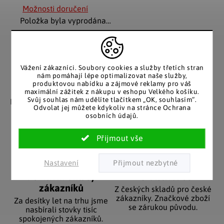
Možnosti doručení
Položka byla vyprodána…
Vážení zákazníci. Soubory cookies a služby třetích stran
nám pomáhají lépe optimalizovat naše služby,
produktovou nabídku a zájmové reklamy pro váš
Záruka spokojenosti
Katalog v tištěné
maximální zážitek z nákupu v eshopu Velkého košíku.
podobě
Svůj souhlas nám udělíte tlačítkem „OK, souhlasím“.
Nakupujete bez obav, férové
Odvolat jej můžete kdykoliv na stránce Ochrana
jednání v každé situaci.
Stálým zákazníkům
osobních údajů.
posíláme papírový katalog
do schránky.
Nastavení
Pozitivní ohlasy
EU distribuce
zákazníků
Z českých skladů pro české
zákazníky. Značkové zboží
Za desítky let na trhu jsme
se zárukou původu.
nasbírali stovky tisíc
spokojených zákazníků.