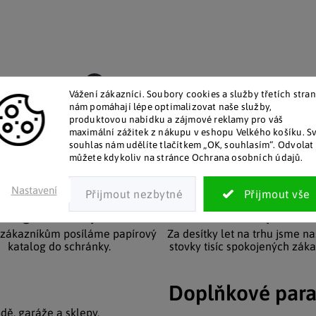
Vážení zákazníci. Soubory cookies a služby třetích stran
nám pomáhají lépe optimalizovat naše služby,
produktovou nabídku a zájmové reklamy pro váš
maximální zážitek z nákupu v eshopu Velkého košíku. S
souhlas nám udělíte tlačítkem „OK, souhlasím“. Odvolat 
můžete kdykoliv na stránce Ochrana osobních údajů.
Nastavení
talog v tištěné podobě
Pozitivní ohlasy zákaz
 zákazníkům posíláme papírový
Za desítky let na trhu jsme na
katalog do schránky.
stovky tisíc spokojených záka
Doplňkové par
dě, garáže a sklepy,