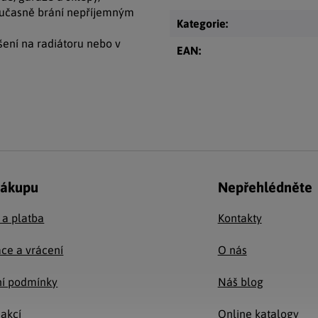
oučasně brání nepříjemným
Kategorie
:
šení na radiátoru nebo v
EAN
:
nákupu
Nepřehlédněte
 a platba
Kontakty
ce a vrácení
O nás
í podmínky
Náš blog
 akcí
Online katalogy