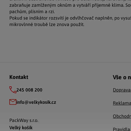
zabraňuje zamlženým oknům a vytváří příjemné klima. S
pachům, plísním a rzi.
Pokud se indikátor rozsvítí je odvlhčovač naplněn, po vysu
mikrovlnné troubě lze znova použít.
Zápatí
Vše o 
Kontakt
245 008 200
Doprava
info
@
velkykosik.cz
Reklama
Obchodn
PackWay s.r.o.
Velký košík
Pravidla