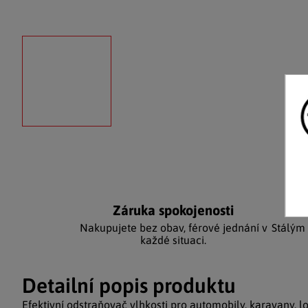
Záruka spokojenosti
Ka
Nakupujete bez obav, férové jednání v
Stálým
každé situaci.
Detailní popis produktu
Efektivní odstraňovač vlhkosti pro automobily, karavany, lo