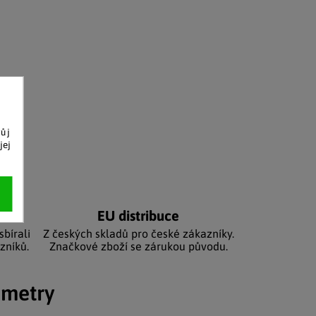
vůj
jej
níků
EU distribuce
sbírali
Z českých skladů pro české zákazníky.
zníků.
Značkové zboží se zárukou původu.
ametry