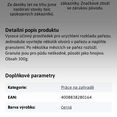
zákazníky. Značkové zboží
Za desítky let na trhu jsme
se zárukou původu.
nasbírali stovky tisíc
spokojených zákazníků.
Detailní popis produktu
Vysoce účinný prostředek pro urychlení rozkladu pařezu.
Jednoduše vyvrtejte několik otvorů v pařezu a naplňte
granulemi. Po několika měsících se pařez rozloží.
Granule jsou pro půdu neškodné, působí jako hnojivo.
Obsah 300g.
Doplňkové parametry
Kategorie
:
Práce na zahradě
EAN
:
4008838280164
Barva výrobku
:
černá