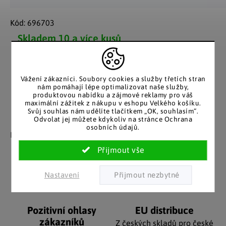
Kód:
696703
Skladem
10 a více kusů
Možnosti doručení
Vážení zákazníci. Soubory cookies a služby třetích stran
nám pomáhají lépe optimalizovat naše služby,
produktovou nabídku a zájmové reklamy pro váš
maximální zážitek z nákupu v eshopu Velkého košíku.
Svůj souhlas nám udělíte tlačítkem „OK, souhlasím“.
Odvolat jej můžete kdykoliv na stránce Ochrana
Záruka spokojenosti
Katalog v tištěné
osobních údajů.
podobě
Nakupujete bez obav, férové
jednání v každé situaci.
Stálým zákazníkům
posíláme papírový katalog
do schránky.
Nastavení
Pozitivní ohlasy
EU distribuce
zákazníků
Z českých skladů pro české