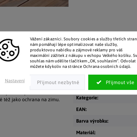
Vážení zákazníci. Soubory cookies a služby třetích stran
talog v tištěné podobě
Pozitivní ohlasy zákaz
nám pomáhají lépe optimalizovat naše služby,
produktovou nabídku a zájmové reklamy pro váš
 zákazníkům posíláme papírový
Za desítky let na trhu jsme na
maximální zážitek z nákupu v eshopu Velkého košíku. S
katalog do schránky.
stovky tisíc spokojených záka
souhlas nám udělíte tlačítkem „OK, souhlasím“. Odvolat 
můžete kdykoliv na stránce Ochrana osobních údajů.
Doplňkové par
Nastavení
řízni počasí!
 zbytečnou práci. Praktické
Kategorie
:
é též jako ochrana na zimu.
EAN
:
Barva výrobku
:
Materiál
: