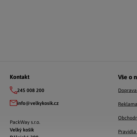
Zápatí
Vše o 
Kontakt
245 008 200
Doprava
info
@
velkykosik.cz
Reklama
Obchodn
PackWay s.r.o.
Velký košík
Pravidla