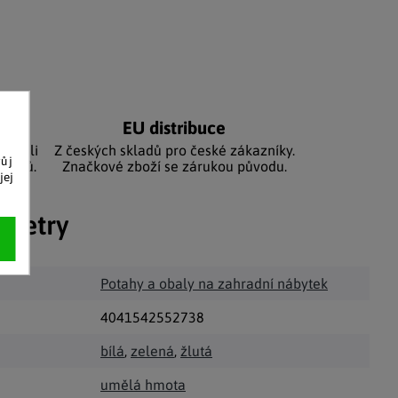
níků
EU distribuce
sbírali
Z českých skladů pro české zákazníky.
vůj
zníků.
Značkové zboží se zárukou původu.
jej
ametry
Potahy a obaly na zahradní nábytek
4041542552738
bílá
,
zelená
,
žlutá
umělá hmota