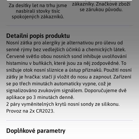
zákazníky. Značkové zboží
Za desítky let na trhu jsme
se zárukou původu.
nasbírali stovky tisíc
spokojených zákazníků.
Detailní popis produktu
Nosní zátka pro alergiky je alternativou pro úlevu od
senné rýmy bez vedlejších účinků a chemických látek.
Červené světlo obou nosních sond inhibuje uvolňování
histaminu v buňkách, které jsou za něj zodpovědné. To
snižuje otok nosní sliznice a ústup příznaků. Použití nosní
zátky je hračka: stačí ji vložit do nosu a zapnout. Zařízení
se po třech minutách automaticky vypne, což je
signalizováno zvukovým signálem. Doporučujeme dvě
aplikace po 3 minutách denně.
2 páry vyměnitelných krytů nosní sondy ze silikonu.
Provoz na 2x CR2023.
Doplňkové parametry