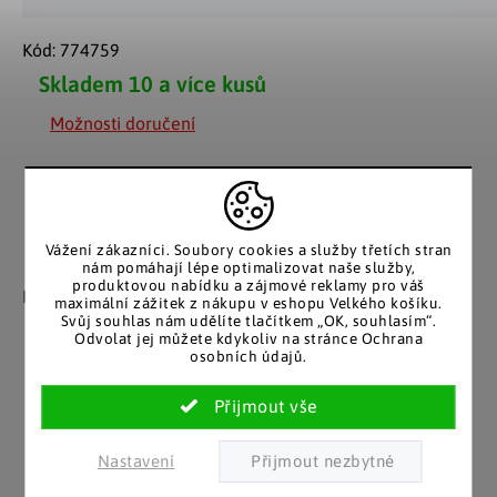
Kód:
774759
Skladem
10 a více kusů
Možnosti doručení
Vážení zákazníci. Soubory cookies a služby třetích stran
Záruka spokojenosti
Katalog v tištěné
nám pomáhají lépe optimalizovat naše služby,
produktovou nabídku a zájmové reklamy pro váš
podobě
Nakupujete bez obav, férové
maximální zážitek z nákupu v eshopu Velkého košíku.
jednání v každé situaci.
Svůj souhlas nám udělíte tlačítkem „OK, souhlasím“.
Stálým zákazníkům
Odvolat jej můžete kdykoliv na stránce Ochrana
posíláme papírový katalog
osobních údajů.
do schránky.
Pozitivní ohlasy
EU distribuce
Nastavení
zákazníků
Z českých skladů pro české