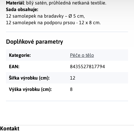
Materiál
: bílý satén, průhledná netkaná textilie.
Sada obsahuje:
12 samolepek na bradavky – Ø 5 cm,
12 samolepek na podporu prsou - 12 x 8 cm.
Doplňkové parametry
Kategorie
:
Péče o tělo
EAN
:
8435527817794
Šířka výrobku (cm)
:
12
Výška výrobku (cm)
:
8
Zápatí
Kontakt