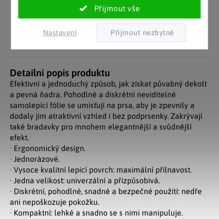
Pozitivní ohlasy
EU distribuce
zákazníků
Z českých skladů pro české
zákazníky. Značkové zboží
Za desítky let na trhu jsme
se zárukou původu.
Nastavení
nasbírali stovky tisíc
spokojených zákazníků.
Detailní popis produktu
Efektivní a jednoduchý způsob, jak získat půvabný dekolt
a pevná ňadra. Pohodlné a diskrétní neviditelné
samolepící fólie se umisťují na prsa, aby je zpevnily a
dodaly jim atraktivní vzhled i bez podprsenky. Zakrývají
také bradavky pro mnohem elegantnější a svůdnější
efekt.
· Ergonomický design.
· Jednorázové.
· Vysoce kvalitní lepicí povrch: maximální přilnavost.
· Jedna velikost: univerzální a přizpůsobivá.
· Diskrétní, pohodlné, snadné a bezpečné použití: nedře
ani nepoškozuje pokožku.
· Kompaktní: lehké a snadno se s nimi manipuluje.