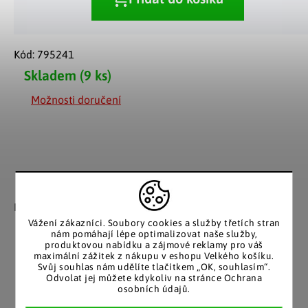
Kód:
795241
Skladem
(9 ks)
Možnosti doručení
Záruka spokojenosti
Katalog v tištěné
podobě
Nakupujete bez obav, férové
jednání v každé situaci.
Stálým zákazníkům
Vážení zákazníci. Soubory cookies a služby třetích stran
nám pomáhají lépe optimalizovat naše služby,
posíláme papírový katalog
produktovou nabídku a zájmové reklamy pro váš
do schránky.
maximální zážitek z nákupu v eshopu Velkého košíku.
Svůj souhlas nám udělíte tlačítkem „OK, souhlasím“.
Odvolat jej můžete kdykoliv na stránce Ochrana
osobních údajů.