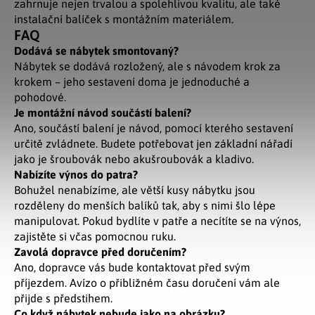
zahrnuje nejen trvalou a spolehlivou kvalitu, ale také
instalační balíček s montážním materiálem.
FAQ
Dodává se nábytek smontovaný?
Nábytek se dodává rozložený, ale s návodem krok za
krokem – jeho sestavení doma je jednoduché a
pohodové.
Je montážní návod součástí balení?
Ano, součástí balení je návod, pomocí kterého sestavení
určitě zvládnete. Budete potřebovat jen základní nářadí
jako je šroubovák nebo akušroubovák a kladivo.
Nabízíte výnos do patra?
Bohužel nenabízíme, ale větší kusy nábytku jsou
rozděleny do menších balíků tak, aby s nimi šlo lépe
manipulovat. Pokud bydlíte v patře a necítíte se na výnos,
zajistěte si včas pomocnou ruku.
Zavolá dopravce před doručením?
Ano, dopravce vás bude kontaktovat před svým
příjezdem. Avízo o přibližném času doručení vám ale
přijde s předstihem.
Co když nábytek nebude jako na obrázku?