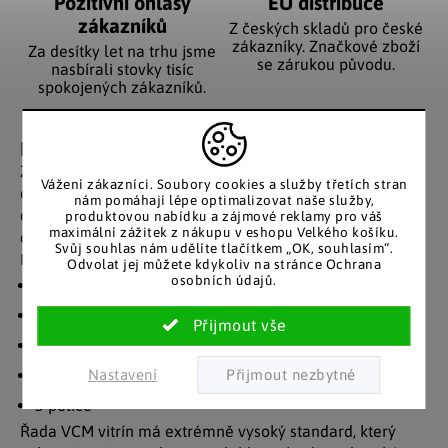
Pozitivní ohlasy
EU distribuce
zákazníků
Z českých skladů pro české
zákazníky. Značkové zboží
Za desítky let na trhu jsme
se zárukou původu.
nasbírali stovky tisíc
spokojených zákazníků.
Detailní popis produktu
Závěsná vitrína Mandosa značky VCM vám pomůže
Vážení zákazníci. Soubory cookies a služby třetích stran
odstranit z dosahu dětí či zvířecích mazlíčků cenné
nám pomáhají lépe optimalizovat naše služby,
drobnosti. A určitě bude skvělým oživením zdi. Skleněná
produktovou nabídku a zájmové reklamy pro váš
maximální zážitek z nákupu v eshopu Velkého košíku.
dvířka pak dávají závěsné skříňce vzdušnost.
Svůj souhlas nám udělíte tlačítkem „OK, souhlasím“.
Přednosti:
Odvolat jej můžete kdykoliv na stránce Ochrana
osobních údajů.
dvířka a police z tvrzeného bezpečnostního skla ESG
rychlé a bezpečné upevnění na stěnu
korpus v imitaci dřeva
stabilní zadní deska
Nastavení
3 police
Řada VCM vitrín má extrémně vysoký standard, který