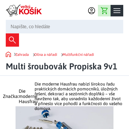
Přejít na obsah
Nákupní košík
245 008 200
Dekorace
Zahrada
Dílna a nářadí
Multifunkční nářadí
Bytové dekorace
Domů
Domácnost
Multi šroubovák Propiska 9v1
Zahradní dekorace
Bytový textil
Kuchyně
Květiny a věnce
Domácí elektro
Die moderne Hausfrau nabízí širokou řadu
Kuchyňské pomůcky
Nábytek
praktických domácích pomocníků, úložných
Die
Světelné dekorace
řešení, dekorací a sezónních doplňků – vše
Předsíň a chodba
Značka:
moderne
Prostírání a stolování
navrženo tak, aby usnadnilo každodenní život
Koupelnový nábytek
Hausfrau
Zahrada
Fontány a kašny
a přineslo více pohodlí a funkčnosti do vašeho
Koupelna a záchod
Příprava nápojů
domova.
Nábytek do předsíně
Velikonoční dekorace
Zahradní doplňky
Volný čas
Ložnice a šatna
Grilování a smažení
Nábytek do ložnice
Dekorace na hrob
Zahradní nábytek
Úklidové prostředky
Auto příslušenství