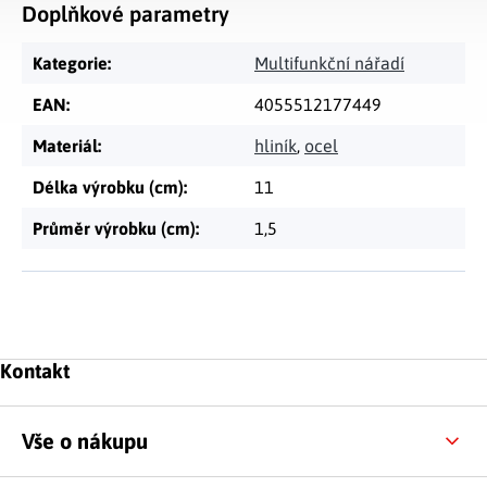
Doplňkové parametry
Kategorie
:
Multifunkční nářadí
EAN
:
4055512177449
Materiál
:
hliník
,
ocel
Délka výrobku (cm)
:
11
Průměr výrobku (cm)
:
1,5
Zápatí
Kontakt
Vše o nákupu