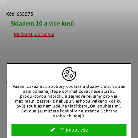
Kód:
633575
Skladem
10 a více kusů
Možnosti doručení
Záruka spokojenosti
Katalog v tištěné
podobě
Nakupujete bez obav, férové
Vážení zákazníci. Soubory cookies a služby třetích stran
jednání v každé situaci.
Stálým zákazníkům
nám pomáhají lépe optimalizovat naše služby,
posíláme papírový katalog
produktovou nabídku a zájmové reklamy pro váš
do schránky.
maximální zážitek z nákupu v eshopu Velkého košíku.
Svůj souhlas nám udělíte tlačítkem „OK, souhlasím“.
Odvolat jej můžete kdykoliv na stránce Ochrana
osobních údajů.
Pozitivní ohlasy
EU distribuce
zákazníků
Z českých skladů pro české