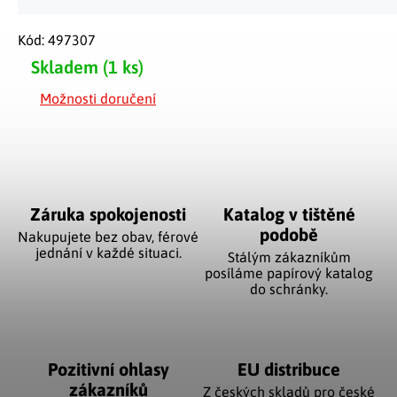
Kód:
497307
Skladem
(1 ks)
Možnosti doručení
Záruka spokojenosti
Katalog v tištěné
podobě
Nakupujete bez obav, férové
jednání v každé situaci.
Stálým zákazníkům
posíláme papírový katalog
do schránky.
Pozitivní ohlasy
EU distribuce
zákazníků
Z českých skladů pro české