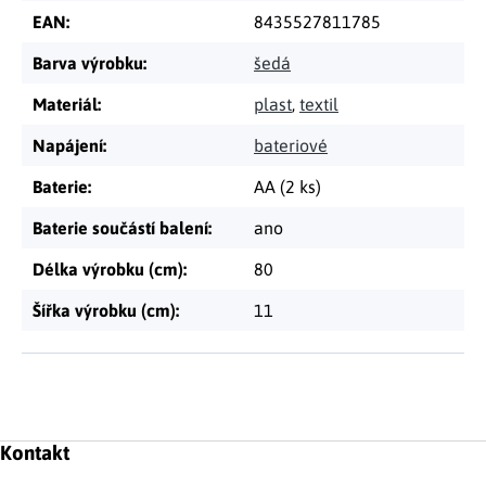
EAN
:
8435527811785
Barva výrobku
:
šedá
Materiál
:
plast
,
textil
Napájení
:
bateriové
Baterie
:
AA (2 ks)
Baterie součástí balení
:
ano
Délka výrobku (cm)
:
80
Šířka výrobku (cm)
:
11
Zápatí
Kontakt