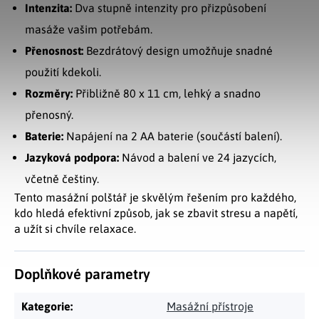
Intenzita:
Dva stupně intenzity pro přizpůsobení
masáže vašim potřebám.
Přenosnost:
Bezdrátový design umožňuje snadné
použití kdekoli.
Rozměry:
Přibližně 80 x 11 cm, lehký a snadno
přenosný.
Baterie:
Napájení na 2 AA baterie (součástí balení).
Jazyková podpora:
Návod a balení ve 24 jazycích,
včetně češtiny.
Tento masážní polštář je skvělým řešením pro každého,
kdo hledá efektivní způsob, jak se zbavit stresu a napětí,
a užít si chvíle relaxace.
Doplňkové parametry
Kategorie
:
Masážní přístroje