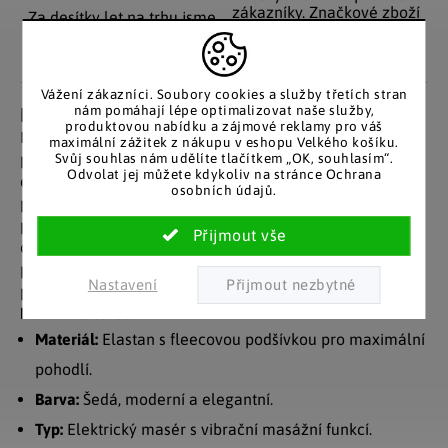
zákazníky. Značkové zboží
Za desítky let na trhu jsme
se zárukou původu.
nasbírali stovky tisíc
spokojených zákazníků.
Vážení zákazníci. Soubory cookies a služby třetích stran
nám pomáhají lépe optimalizovat naše služby,
Detailní popis produktu
produktovou nabídku a zájmové reklamy pro váš
Masážní krční polštář Newor je ideálním pomocníkem
maximální zážitek z nákupu v eshopu Velkého košíku.
Svůj souhlas nám udělíte tlačítkem „OK, souhlasím“.
pro uvolnění napětí a stresu v oblasti krku. Tento
Odvolat jej můžete kdykoliv na stránce Ochrana
ergonomicky navržený masážní polštář nabízí
osobních údajů.
pohodlnou a účinnou masáž, která zlepšuje prokrvení a
pomáhá zmírnit bolesti v krční páteři. Jeho použití není
omezeno pouze na krk, ale lze ho aplikovat i na ramena,
paže nebo nohy, což z něj činí všestranného pomocníka
Nastavení
pro relaxaci.
Hlavní vlastnosti:
Materiál:
Elastan s fleecovou podšívkou pro maximální
pohodlí.
Barva:
Šedá, moderní a elegantní.
Typ:
Elektrický masér s vibrační masážní funkcí.