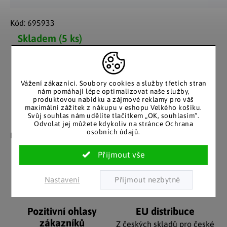
Kód:
695933
Skladem
(5 ks)
Možnosti doručení
Vážení zákazníci. Soubory cookies a služby třetích stran
nám pomáhají lépe optimalizovat naše služby,
produktovou nabídku a zájmové reklamy pro váš
maximální zážitek z nákupu v eshopu Velkého košíku.
Svůj souhlas nám udělíte tlačítkem „OK, souhlasím“.
Záruka spokojenosti
Katalog v tištěné
Odvolat jej můžete kdykoliv na stránce Ochrana
osobních údajů.
podobě
Nakupujete bez obav, férové
jednání v každé situaci.
Stálým zákazníkům
posíláme papírový katalog
do schránky.
Nastavení
Pozitivní ohlasy
EU distribuce
zákazníků
Z českých skladů pro české