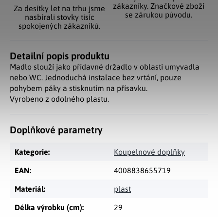
zákazníky. Značkové zboží
Za desítky let na trhu jsme
se zárukou původu.
nasbírali stovky tisíc
spokojených zákazníků.
Detailní popis produktu
Madlo slouží jako přídavné držadlo v oblasti umyvadla
nebo WC. Jednoduchá instalace bez vrtání, pouze
pohybem páky a stisknutím na přísavku.
Vyrobeno z odolného plastu.
Doplňkové parametry
Kategorie
:
Koupelnové doplňky
EAN
:
4008838655719
Materiál
:
plast
Délka výrobku (cm)
:
29