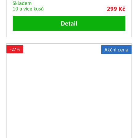
Skladem
299 Kč
10 a více kusů
Detail
–27 %
Akční cena