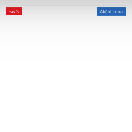
–26 %
Akční cena