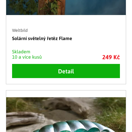
Weltbild
Solární světelný řetěz Flame
Skladem
249 Kč
10 a více kusů
Detail