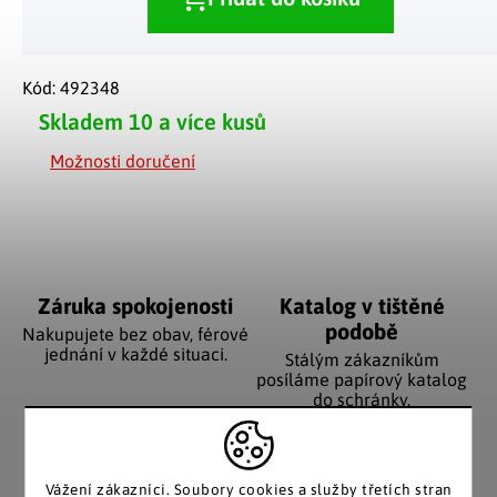
Kód:
492348
Skladem
10 a více kusů
Možnosti doručení
Záruka spokojenosti
Katalog v tištěné
podobě
Nakupujete bez obav, férové
jednání v každé situaci.
Stálým zákazníkům
posíláme papírový katalog
do schránky.
Vážení zákazníci. Soubory cookies a služby třetích stran