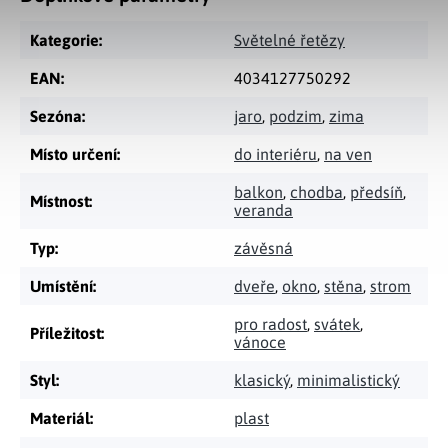
Kategorie
:
Světelné řetězy
EAN
:
4034127750292
Sezóna
:
jaro
,
podzim
,
zima
Místo určení
:
do interiéru
,
na ven
balkon
,
chodba
,
předsíň
,
Místnost
:
veranda
Typ
:
závěsná
Umístění
:
dveře
,
okno
,
stěna
,
strom
pro radost
,
svátek
,
Příležitost
:
vánoce
Styl
:
klasický
,
minimalistický
Materiál
:
plast