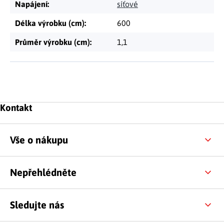
Napájení
:
síťové
Délka výrobku (cm)
:
600
Průměr výrobku (cm)
:
1,1
Zápatí
Kontakt
Vše o nákupu
Nepřehlédněte
Sledujte nás