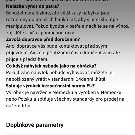
Nabízíte výnos do patra?
Bohužel nenabízíme, ale větší kusy nábytku jsou
rozděleny do menších balíků tak, aby s nimi šlo lépe
manipulovat. Pokud bydlíte v patře a necítíte se na výnos,
zajistěte si včas pomocnou ruku.
Zavolá dopravce před doručením?
Ano, dopravce vás bude kontaktovat před svým
příjezdem. Avízo o přibližném času doručení vám ale
přijde s předstihem.
Co když nábytek nebude jako na obrázku?
Pokud vám nábytek nebude vyhovovat, můžete jej
nepoškozený vrátit v standardní 14denní lhůtě.
Splňuje výrobek bezpečnostní normy EU?
Výrobek je navržen v Německu a vyroben v Německu
nebo Polsku a splňuje všechny standardy pro prodej na
našem trhu.
Doplňkové parametry