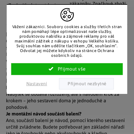
zákazníky. Značkové zboží
Za desítky let na trhu jsme
se zárukou původu.
nasbírali stovky tisíc
spokojených zákazníků.
Vážení zákazníci. Soubory cookies a služby třetích stran
nám pomáhají lépe optimalizovat naše služby,
Detailní popis produktu
produktovou nabídku a zájmové reklamy pro váš
Osvětlení je určeno zejména pro instalaci do vitrín a
maximální zážitek z nákupu v eshopu Velkého košíku.
Svůj souhlas nám udělíte tlačítkem „OK, souhlasím“.
skříní z naší nabídky. Světlo je opatřeno 16 LED diodami.
Odvolat jej můžete kdykoliv na stránce Ochrana
Montáž je jednoduchá a vše co k ní potřebujete obdržíte
osobních údajů.
v balení.
Jednoduché vypínání tlačítkem. Použití do sítě.
Rozměry světla 5,3 x 5,3 x 0,7 cm
FAQ
Nastavení
Dodává se nábytek smontovaný?
Nábytek se dodává rozložený, ale s návodem krok za
krokem – jeho sestavení doma je jednoduché a
pohodové.
Je montážní návod součástí balení?
Ano, součástí balení je návod, pomocí kterého sestavení
určitě zvládnete. Budete potřebovat jen základní nářadí
jako je šroubovák nebo akušroubovák a kladivo.