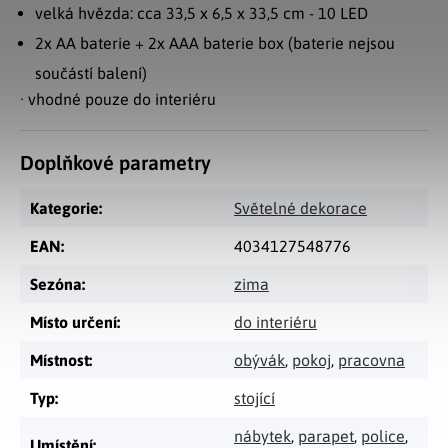
velká hvězda: cca 33,5 x 6,5 x 33,5 cm - 10 LED
2x AA baterie + 2x AAA baterie box (baterie nejsou
součástí balení)
· vhodné pouze do interiéru
Doplňkové parametry
Kategorie
:
Světelné dekorace
EAN
:
4034127548776
Sezóna
:
zima
Místo určení
:
do interiéru
Místnost
:
obývák
,
pokoj
,
pracovna
Typ
:
stojící
nábytek
,
parapet
,
police
,
Umístění
: