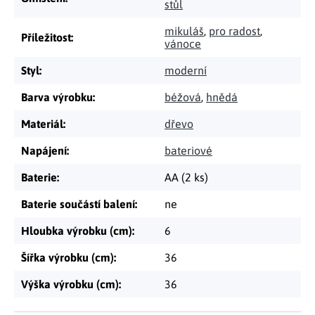
stůl
mikuláš
,
pro radost
,
Příležitost
:
vánoce
Styl
:
moderní
Barva výrobku
:
béžová
,
hnědá
Materiál
:
dřevo
Napájení
:
bateriové
Baterie
:
AA (2 ks)
Baterie součástí balení
:
ne
Hloubka výrobku (cm)
:
6
Šířka výrobku (cm)
:
36
Výška výrobku (cm)
:
36